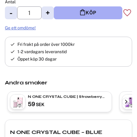
Antal
-
+
KÖP
Lägg 
Ge ett omdöme!
Fri frakt på order över 1000kr
1-2 vardagars leveranstid
Öppet köp 30 dagar
Andra smaker
N ONE CRYSTAL CUBE | Strawberry
Ice Cream | ENGÅNGS VAPE
59
SEK
N ONE CRYSTAL CUBE – BLUE