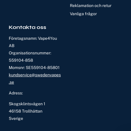
Reklamation och retur
Vanliga frågor
Kontakta oss
Företagsnamn: Vape4You
AB
Organisationsnummer:
559104-858
Momsnr: SE559104-85801
kundservice@swedenvapes
.se
Adress:
Skogsklintsvägen 1
46158 Trollhättan
Sverige