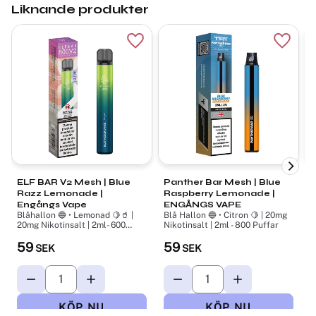
Liknande produkter
Lägg till i favoriter
Lägg ti
ELF BAR V2 Mesh | Blue
Panther Bar Mesh ​| Blue
L
Razz Lemonade |
Raspberry Lemonade |
Engångs Vape
ENGÅNGS VAPE
B
Blåhallon 🔵 • Lemonad 🍋🥤 |
Blå Hallon 🔵 • Citron 🍋 | 20mg
N
20mg Nikotinsalt | 2ml- 600
Nikotinsalt | 2ml - 800 Puffar
Puffar
59
59
SEK
SEK