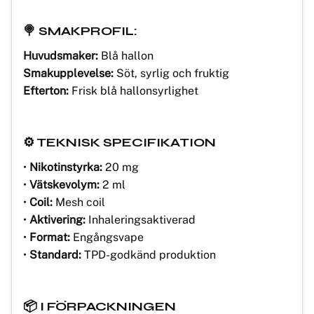
🍭 SMAKPROFIL:
Huvudsmaker:
Blå hallon
Smakupplevelse:
Söt, syrlig och fruktig
Efterton:
Frisk blå hallonsyrlighet
⚙️ TEKNISK SPECIFIKATION
•
Nikotinstyrka:
20 mg
•
Vätskevolym:
2 ml
•
Coil:
Mesh coil
•
Aktivering:
Inhaleringsaktiverad
•
Format:
Engångsvape
•
Standard:
TPD-godkänd produktion
📦 I FÖRPACKNINGEN