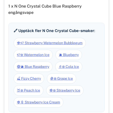
1 x N One Crystal Cube Blue Raspberry
engångsvape
🔗 Upptäck fler N One Crystal Cube-smaker:
🍓🍉 Strawberry Watermelon Bubblegum
🍉❄️ Watermelon Ice
🫐 Blueberry
🔵🫐 Blue Raspberry
🥤❄️ Cola Ice
🍒 Fizzy Cherry
🍇❄️ Grape Ice
🍑❄️ Peach Ice
🍓❄️ Strawberry Ice
🍓🍦 Strawberry Ice Cream