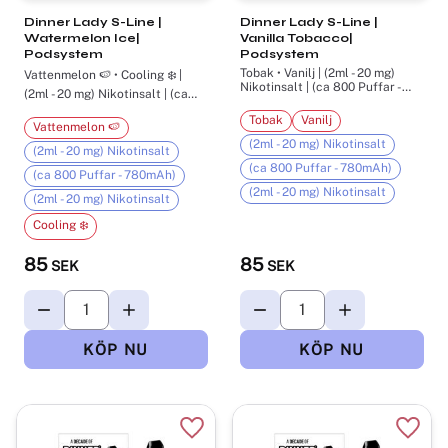
Dinner Lady S-Line |
Dinner Lady S-Line |
Watermelon Ice|
Vanilla Tobacco|
Podsystem
Podsystem
Tobak • Vanilj | (2ml - 20 mg)
Vattenmelon 🍉 • Cooling ❄️ |
Nikotinsalt | (ca 800 Puffar -
(2ml - 20 mg) Nikotinsalt | (ca
780mAh)
800 Puffar - 780mAh)
Tobak
Vanilj
Vattenmelon 🍉
(2ml - 20 mg) Nikotinsalt
(2ml - 20 mg) Nikotinsalt
(ca 800 Puffar - 780mAh)
(ca 800 Puffar - 780mAh)
(2ml - 20 mg) Nikotinsalt
(2ml - 20 mg) Nikotinsalt
Cooling ❄️
85
85
SEK
SEK
Lägg till i favoriter
Lägg t