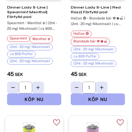
Dinner Lady S-Line |
Dinner Lady S-Line | Red
Spearmint Menthol|
Razz| Förfylld pod
Förfylld pod
Hallon 🔴 • Blandade bär 🍓🫐🍒 |
Spearmint • Menthol ❄️ | (2ml -
(2ml - 20 mg) Nikotinsalt | ca
800 Puffar
20 mg) Nikotinsalt | ca 800
Puffar
Hallon 🔴
Spearmint
Menthol ❄️
Blandade bär 🍓🫐🍒
(2ml - 20 mg) Nikotinsalt
(2ml - 20 mg) Nikotinsalt
ca 800 Puffar
ca 800 Puffar
(2ml - 20 mg) Nikotinsalt
(2ml - 20 mg) Nikotinsalt
45
45
SEK
SEK
Lägg till i favoriter
Lägg t