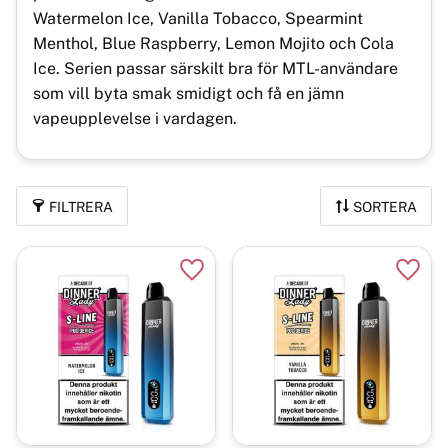
Watermelon Ice, Vanilla Tobacco, Spearmint
Menthol, Blue Raspberry, Lemon Mojito och Cola
Ice. Serien passar särskilt bra för MTL-användare
som vill byta smak smidigt och få en jämn
vapeupplevelse i vardagen.
FILTRERA
SORTERA
Lägg till i favoriter
Lägg t