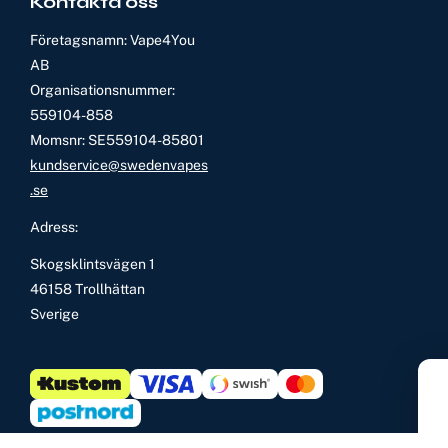
Kontakta oss
Företagsnamn: Vape4You
AB
Organisationsnummer:
559104-858
Momsnr: SE559104-85801
kundservice@swedenvapes
.se
Adress:
Skogsklintsvägen 1
46158 Trollhättan
Sverige