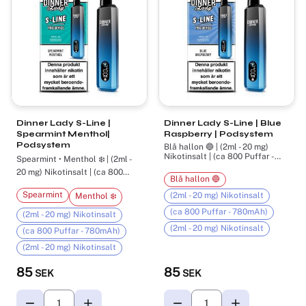
Dinner Lady S-Line |
Dinner Lady S-Line | Blue
Spearmint Menthol|
Raspberry | Podsystem
Podsystem
Blå hallon 🔵 | (2ml - 20 mg)
Nikotinsalt | (ca 800 Puffar -
Spearmint • Menthol ❄️ | (2ml -
780mAh)
20 mg) Nikotinsalt | (ca 800
Blå hallon 🔵
Puffar - 780mAh)
Spearmint
(2ml - 20 mg) Nikotinsalt
Menthol ❄️
(ca 800 Puffar - 780mAh)
(2ml - 20 mg) Nikotinsalt
(2ml - 20 mg) Nikotinsalt
(ca 800 Puffar - 780mAh)
(2ml - 20 mg) Nikotinsalt
85
85
SEK
SEK