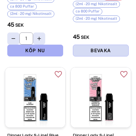
(2ml - 20 mg) Nikotinsalt
ca 800 Puffar
ca 800 Puffar
(2ml - 20 mg) Nikotinsalt
(2ml - 20 mg) Nikotinsalt
45
SEK
45
SEK
Lägg till i favoriter
Lägg t
Dinner Lady S-Line| Blue
Dinner Lady S-Line|