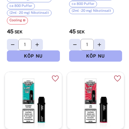
ca 800 Puffar
ca 800 Puffar
(2ml - 20 mg) Nikotinsalt
(2ml - 20 mg) Nikotinsalt
Cooling ❄️
45
45
SEK
SEK
Lägg till i favoriter
Lägg t