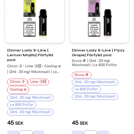
Dinner Lady S-Line |
Dinner Lady S-Line | Fizzy
Lemon Mojito| Förfylld
Grape| Förfylld pod
pod
Druva 🍇 | (2ml - 20 mg)
Nikotinsalt | ca 800 Puffar
Citron 🍋 • Lime 🍋‍🟩 • Cooling ❄️
| (2ml - 20 mg) Nikotinsalt | ca
Druva 🍇
800 Puffar
Citron 🍋
Lime 🍋‍🟩
(2ml - 20 mg) Nikotinsalt
ca 800 Puffar
Cooling ❄️
(2ml - 20 mg) Nikotinsalt
(2ml - 20 mg) Nikotinsalt
ca 800 Puffar
(2ml - 20 mg) Nikotinsalt
45
45
SEK
SEK