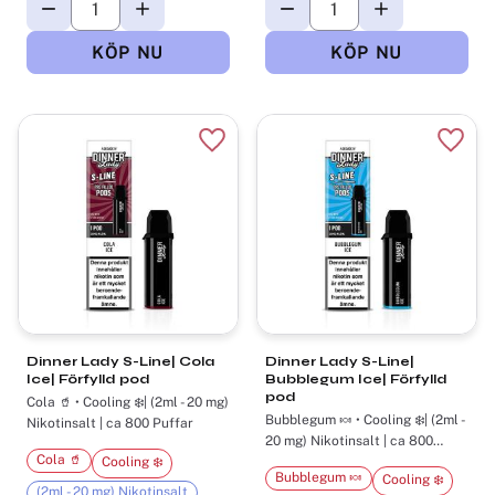
Lägg till i favoriter
Lägg t
Dinner Lady S-Line| Cola
Dinner Lady S-Line|
Ice| Förfylld pod
Bubblegum Ice| Förfylld
pod
Cola 🥤 • Cooling ❄️| (2ml - 20 mg)
Bubblegum 🍬 • Cooling ❄️| (2ml -
Nikotinsalt | ca 800 Puffar
20 mg) Nikotinsalt | ca 800
Puffar
Cola 🥤
Cooling ❄️
Bubblegum 🍬
Cooling ❄️
(2ml - 20 mg) Nikotinsalt