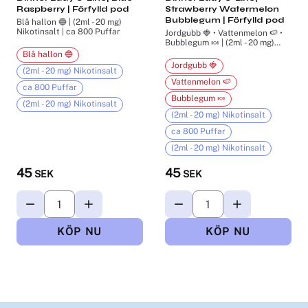
Raspberry | Förfylld pod
Strawberry Watermelon
Bubblegum | Förfylld pod
Blå hallon 🔵 | (2ml - 20 mg)
Nikotinsalt | ca 800 Puffar
Jordgubb 🍓 • Vattenmelon 🍉 •
Bubblegum 🍬 | (2ml - 20 mg)
Nikotinsalt | ca 800 Puffar
Blå hallon 🔵
Jordgubb 🍓
(2ml - 20 mg) Nikotinsalt
Vattenmelon 🍉
ca 800 Puffar
Bubblegum 🍬
(2ml - 20 mg) Nikotinsalt
(2ml - 20 mg) Nikotinsalt
ca 800 Puffar
(2ml - 20 mg) Nikotinsalt
45
45
SEK
SEK