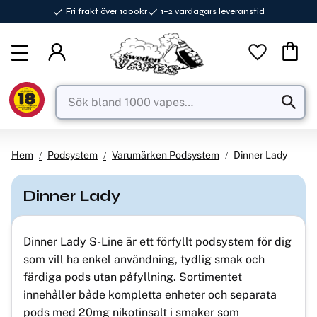
Fri frakt över 1000kr
1–2 vardagars leveranstid
Meny
Favorite
Kundva
Hem
Podsystem
Varumärken Podsystem
Dinner Lady
Dinner Lady
Dinner Lady S-Line är ett förfyllt podsystem för dig
som vill ha enkel användning, tydlig smak och
färdiga pods utan påfyllning. Sortimentet
innehåller både kompletta enheter och separata
pods med 20mg nikotinsalt i smaker som