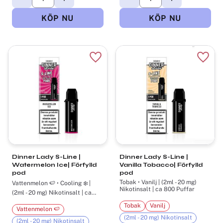
Lägg till i favoriter
Lägg t
Dinner Lady S-Line |
Dinner Lady S-Line |
Watermelon Ice| Förfylld
Vanilla Tobacco| Förfylld
pod
pod
Tobak • Vanilj | (2ml - 20 mg)
Vattenmelon 🍉 • Cooling ❄️ |
Nikotinsalt | ca 800 Puffar
(2ml - 20 mg) Nikotinsalt | ca
800 Puffar
Tobak
Vanilj
Vattenmelon 🍉
(2ml - 20 mg) Nikotinsalt
(2ml - 20 mg) Nikotinsalt