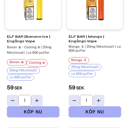
ELF BAR |Banana Ice |
ELF BAR | Mango |
Engångs Vape
Engångs Vape
Mango 🥭 | 20mg Nikotinsalt | ca
Banan 🍌 • Cooling ❄️ | 20mg
600 puffar
Nikotinsalt | ca 600 puffar
Mango 🥭
Banan 🍌
Cooling ❄️
20mg Nikotinsalt
20mg Nikotinsalt
ca 600 puffar
ca 600 puffar
59
59
SEK
SEK