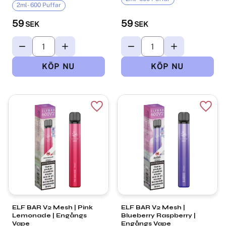
2ml- 600 Puffar
59
59
SEK
SEK
Lägg till i favoriter
Lägg t
ELF BAR V2 Mesh | Pink
ELF BAR V2 Mesh |
Lemonade | Engångs
Blueberry Raspberry |
Vape
Engångs Vape