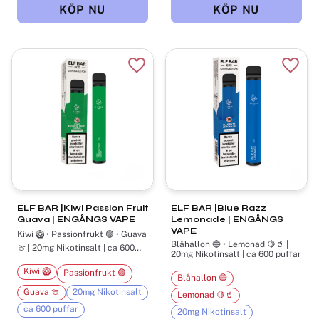
Lägg till i favoriter
Lägg t
ELF BAR |Kiwi Passion Fruit
ELF BAR |Blue Razz
Guava | ENGÅNGS VAPE
Lemonade | ENGÅNGS
VAPE
Kiwi 🥝 • Passionfrukt 🟣 • Guava
Blåhallon 🔵 • Lemonad 🍋🥤 |
🍈 | 20mg Nikotinsalt | ca 600
20mg Nikotinsalt | ca 600 puffar
puffar
Kiwi 🥝
Passionfrukt 🟣
Blåhallon 🔵
Guava 🍈
20mg Nikotinsalt
Lemonad 🍋🥤
ca 600 puffar
20mg Nikotinsalt