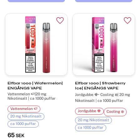
Lägg till i favoriter
Lägg t
Elfbar 1000 | Watermelon|
Elfbar 1000 | Strawberry
ENGÅNGS VAPE
Ice| ENGÅNGS VAPE
Vattenmelon 🍉|20 mg
Jordgubbe 🍓• Cooling ❄️| 20 mg
Nikotinsalt | ca 1000 puffar
Nikotinsalt | ca 1000 puffar
Vattenmelon 🍉
Jordgubbe 🍓
Cooling ❄️
20 mg Nikotinsalt
20 mg Nikotinsalt
ca 1000 puffar
ca 1000 puffar
65
SEK