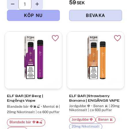
59
SEK
Lägg till i favoriter
Lägg t
ELF BAR |Elf Berg |
ELF BAR |Strawberry
Engångs Vape
Banana | ENGÅNGS VAPE
Jordgubbe 🍓 • Banan 🍌 | 20mg
Blandade bär 🍓🫐🍒 • Mentol ❄️ |
Nikotinsalt | ca 600 puffar
20mg Nikotinsalt | ca 600 puffar
Jordgubbe 🍓
Banan 🍌
Blandade bär 🍓🫐🍒
20mg Nikotinsalt