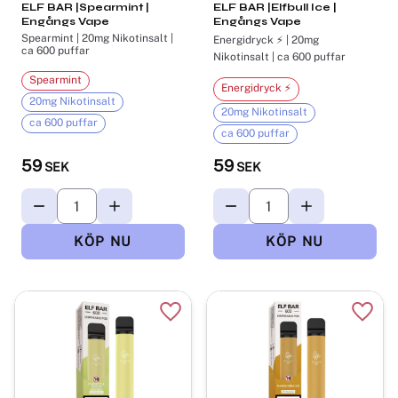
ELF BAR |Spearmint |
ELF BAR |Elfbull Ice |
Engångs Vape
Engångs Vape
Spearmint | 20mg Nikotinsalt |
Energidryck ⚡ | 20mg
ca 600 puffar
Nikotinsalt | ca 600 puffar
Spearmint
Energidryck ⚡
20mg Nikotinsalt
20mg Nikotinsalt
ca 600 puffar
ca 600 puffar
59
59
SEK
SEK
Lägg till i favoriter
Lägg t