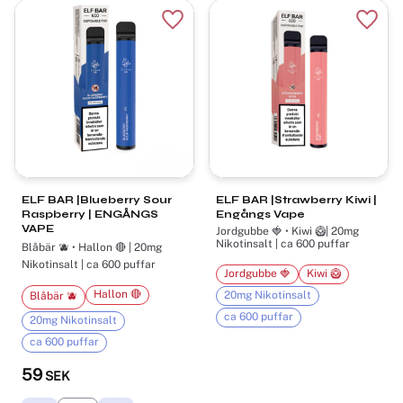
Lägg till i favoriter
Lägg t
ELF BAR |Blueberry Sour
ELF BAR |Strawberry Kiwi |
Raspberry | ENGÅNGS
Engångs Vape
VAPE
Jordgubbe 🍓 • Kiwi 🥝| 20mg
Nikotinsalt | ca 600 puffar
Blåbär 🫐 • Hallon 🔴 | 20mg
Nikotinsalt | ca 600 puffar
Jordgubbe 🍓
Kiwi 🥝
Hallon 🔴
20mg Nikotinsalt
Blåbär 🫐
ca 600 puffar
20mg Nikotinsalt
ca 600 puffar
59
SEK