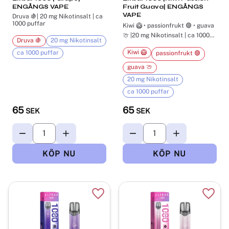
ENGÅNGS VAPE
Fruit Guava| ENGÅNGS
VAPE
Druva 🍇| 20 mg Nikotinsalt | ca
1000 puffar
Kiwi 🥝 • passionfrukt 🟣 • guava
🍈 |20 mg Nikotinsalt | ca 1000
Druva 🍇
20 mg Nikotinsalt
puffar
Kiwi 🥝
ca 1000 puffar
passionfrukt 🟣
guava 🍈
20 mg Nikotinsalt
ca 1000 puffar
65
65
SEK
SEK
Lägg till i favoriter
Lägg t