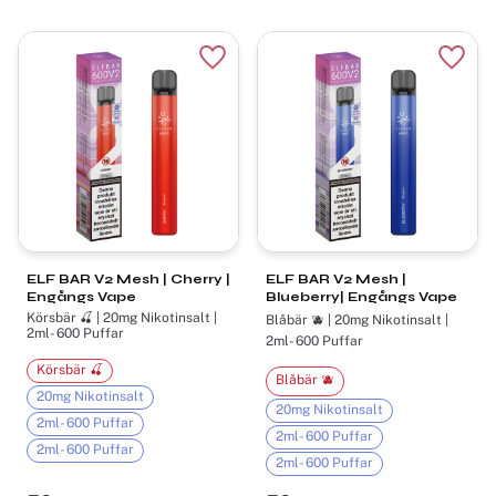
Lägg till i favoriter
Lägg t
ELF BAR V2 Mesh | Cherry |
ELF BAR V2 Mesh |
Engångs Vape
Blueberry| Engångs Vape
Körsbär 🍒 | 20mg Nikotinsalt |
Blåbär 🫐 | 20mg Nikotinsalt |
2ml- 600 Puffar
2ml- 600 Puffar
Körsbär 🍒
Blåbär 🫐
20mg Nikotinsalt
20mg Nikotinsalt
2ml- 600 Puffar
2ml- 600 Puffar
2ml- 600 Puffar
2ml- 600 Puffar