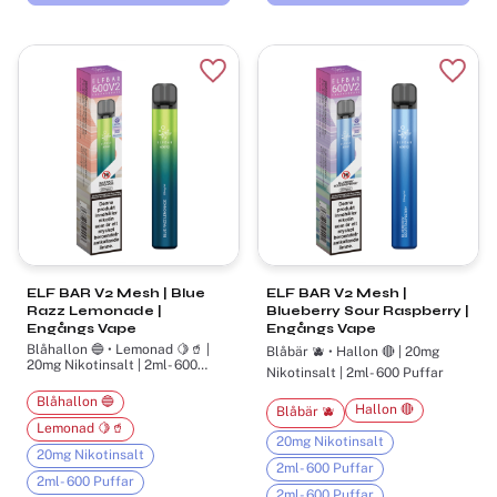
Lägg till i favoriter
Lägg t
ELF BAR V2 Mesh | Blue
ELF BAR V2 Mesh |
Razz Lemonade |
Blueberry Sour Raspberry |
Engångs Vape
Engångs Vape
Blåhallon 🔵 • Lemonad 🍋🥤 |
Blåbär 🫐 • Hallon 🔴 | 20mg
20mg Nikotinsalt | 2ml- 600
Nikotinsalt | 2ml- 600 Puffar
Puffar
Blåhallon 🔵
Hallon 🔴
Blåbär 🫐
Lemonad 🍋🥤
20mg Nikotinsalt
20mg Nikotinsalt
2ml- 600 Puffar
2ml- 600 Puffar
2ml- 600 Puffar