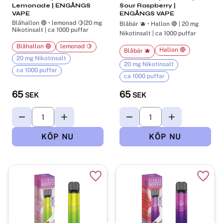
Lemonade | ENGÅNGS
Sour Raspberry |
VAPE
ENGÅNGS VAPE
Blåhallon 🔵 • lemonad 🍋|20 mg
Blåbär 🫐 • Hallon 🔴 | 20 mg
Nikotinsalt | ca 1000 puffar
Nikotinsalt | ca 1000 puffar
Blåhallon 🔵
lemonad 🍋
Hallon 🔴
Blåbär 🫐
20 mg Nikotinsalt
20 mg Nikotinsalt
ca 1000 puffar
ca 1000 puffar
65
65
SEK
SEK
Lägg till i favoriter
Lägg t