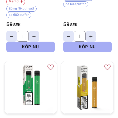
Mentol ❄️
ca 600 puffar
20mg Nikotinsalt
ca 600 puffar
59
59
SEK
SEK
Lägg till i favoriter
Lägg t