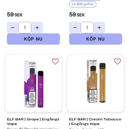
ca 600 puffar
59
59
SEK
SEK
Lägg till i favoriter
Lägg t
ELF BAR | Grape | Engångs
ELF BAR | Cream Tobacco
Vape
| Engångs Vape