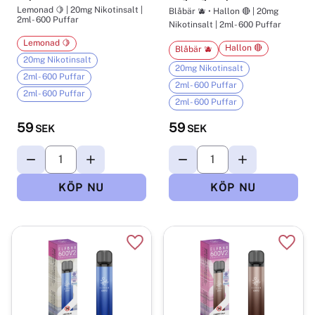
Lemonad 🍋 | 20mg Nikotinsalt |
Blåbär 🫐 • Hallon 🔴 | 20mg
2ml- 600 Puffar
Nikotinsalt | 2ml- 600 Puffar
Lemonad 🍋
Hallon 🔴
Blåbär 🫐
20mg Nikotinsalt
20mg Nikotinsalt
2ml- 600 Puffar
2ml- 600 Puffar
2ml- 600 Puffar
2ml- 600 Puffar
59
59
SEK
SEK
Lägg till i favoriter
Lägg t