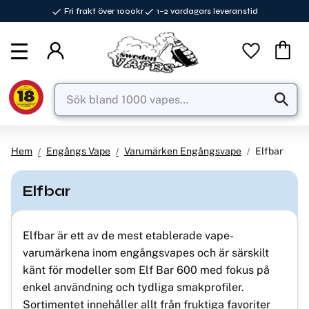
Fri frakt över 1000kr
1–2 vardagars leveranstid
Meny
Favorite
Kundva
Hem
Engångs Vape
Varumärken Engångsvape
Elfbar
Elfbar
Elfbar är ett av de mest etablerade vape-
varumärkena inom engångsvapes och är särskilt
känt för modeller som Elf Bar 600 med fokus på
enkel användning och tydliga smakprofiler.
Sortimentet innehåller allt från fruktiga favoriter