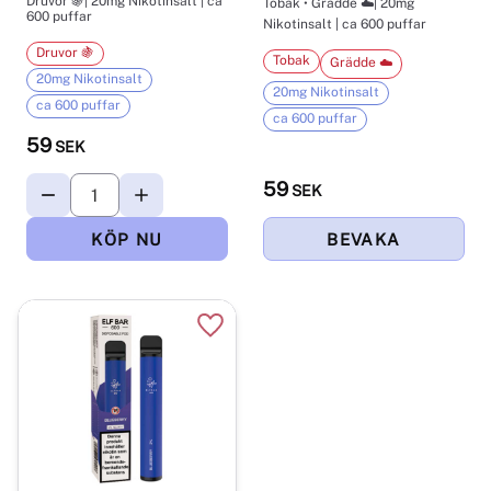
Druvor 🍇| 20mg Nikotinsalt | ca
Tobak • Grädde ☁️| 20mg
600 puffar
Nikotinsalt | ca 600 puffar
Druvor 🍇
Tobak
Grädde ☁️
20mg Nikotinsalt
20mg Nikotinsalt
ca 600 puffar
ca 600 puffar
59
SEK
59
SEK
Lägg till i favoriter