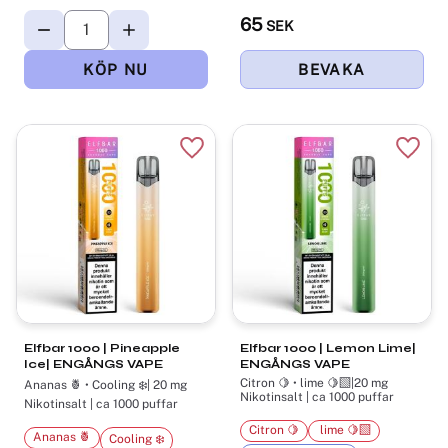
65
SEK
Lägg till i favoriter
Lägg t
Elfbar 1000 | Pineapple
Elfbar 1000 | Lemon Lime|
Ice| ENGÅNGS VAPE
ENGÅNGS VAPE
Citron 🍋 •​ lime 🍋‍🟩|20 mg
Ananas 🍍 • Cooling ❄️| 20 mg
Nikotinsalt | ca 1000 puffar
Nikotinsalt | ca 1000 puffar
Citron 🍋
​ lime 🍋‍🟩
Ananas 🍍
Cooling ❄️