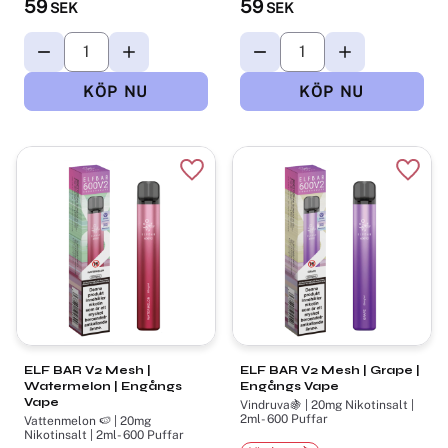
59
59
SEK
SEK
Lägg till i favoriter
Lägg t
ELF BAR V2 Mesh |
ELF BAR V2 Mesh | Grape |
Watermelon | Engångs
Engångs Vape
Vape
Vindruva🍇 | 20mg Nikotinsalt |
2ml- 600 Puffar
Vattenmelon 🍉 | 20mg
Nikotinsalt | 2ml- 600 Puffar