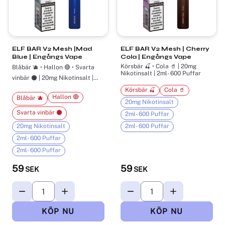
ELF BAR V2 Mesh |Mad
ELF BAR V2 Mesh | Cherry
Blue | Engångs Vape
Cola | Engångs Vape
Körsbär 🍒 • Cola 🥤 | 20mg
Blåbär 🫐 • Hallon 🔴 • Svarta
Nikotinsalt | 2ml- 600 Puffar
vinbär ⚫ | 20mg Nikotinsalt |
2ml- 600 Puffar
Körsbär 🍒
Cola 🥤
Hallon 🔴
Blåbär 🫐
20mg Nikotinsalt
Svarta vinbär ⚫
2ml- 600 Puffar
20mg Nikotinsalt
2ml- 600 Puffar
2ml- 600 Puffar
2ml- 600 Puffar
59
59
SEK
SEK