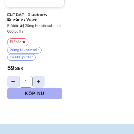
ELF BAR | Blueberry |
Engångs Vape
Blåbär 🫐| 20mg Nikotinsalt | ca
600 puffar
Blåbär 🫐
20mg Nikotinsalt
ca 600 puffar
59
SEK