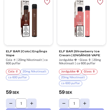
Lägg till i favoriter
Lägg t
ELF BAR |Cola | Engångs
ELF BAR |Strawberry Ice
Vape
Cream | ENGÅNGS VAPE
Cola 🥤 | 20mg Nikotinsalt | ca
Jordgubbe 🍓 • Glass 🍦 | 20mg
600 puffar
Nikotinsalt | ca 600 puffar
Cola 🥤
20mg Nikotinsalt
Jordgubbe 🍓
Glass 🍦
ca 600 puffar
20mg Nikotinsalt
ca 600 puffar
59
59
SEK
SEK