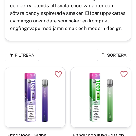
och berry-blends till svalare ice-varianter och
sötare candyinspirerade smaker. Elfbar uppskattas
av många användare som söker en kompakt
engångsvape med jämn smak och modern design.
FILTRERA
SORTERA
Lägg till i favoriter
Lägg t
Elfbar 1000 | Grape|
Elfbar 1000 |Kiwi Passion