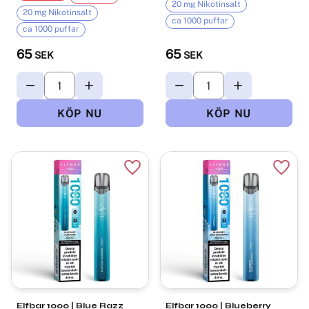
20 mg Nikotinsalt
20 mg Nikotinsalt
ca 1000 puffar
ca 1000 puffar
65
65
SEK
SEK
Lägg till i favoriter
Lägg t
Elfbar 1000 | Blue Razz
Elfbar 1000 | Blueberry