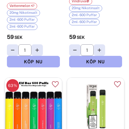
Vindruva🍇
Vattenmelon 🍉
20mg Nikotinsalt
20mg Nikotinsalt
2ml- 600 Puffar
2ml- 600 Puffar
2ml- 600 Puffar
2ml- 600 Puffar
59
59
SEK
SEK
63
%
Lägg till i favoriter
Lägg t