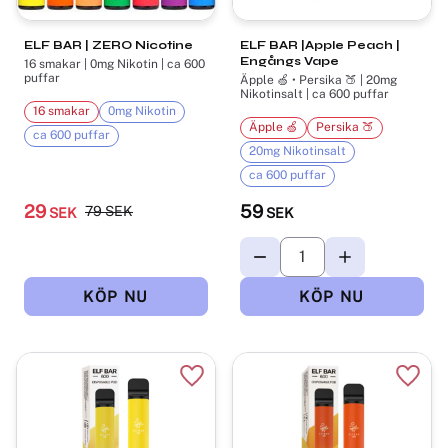
ELF BAR | ZERO Nicotine
ELF BAR |Apple Peach |
Engångs Vape
16 smakar | 0mg Nikotin | ca 600
puffar
Äpple 🍏 • Persika 🍑 | 20mg
Nikotinsalt | ca 600 puffar
16 smakar
0mg Nikotin
Äpple 🍏
Persika 🍑
ca 600 puffar
20mg Nikotinsalt
ca 600 puffar
29
59
79
SEK
SEK
SEK
Lägg till i favoriter
Lägg t