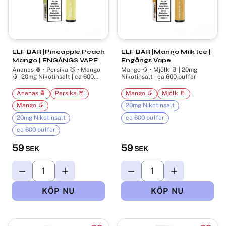
ELF BAR |Pineapple Peach
ELF BAR |Mango Milk Ice |
Mango | ENGÅNGS VAPE
Engångs Vape
Ananas 🍍 • Persika 🍑 • Mango
Mango 🥭 • Mjölk 🥛 | 20mg
🥭| 20mg Nikotinsalt | ca 600
Nikotinsalt | ca 600 puffar
puffar
Ananas 🍍
Persika 🍑
Mango 🥭
Mjölk 🥛
Mango 🥭
20mg Nikotinsalt
20mg Nikotinsalt
ca 600 puffar
ca 600 puffar
59
59
SEK
SEK