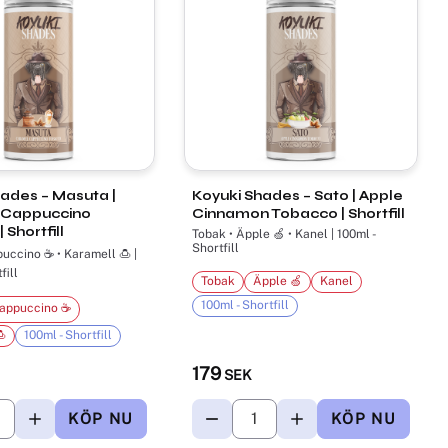
ades – Masuta |
Koyuki Shades – Sato | Apple
 Cappuccino
Cinnamon Tobacco | Shortfill
 Shortfill
Tobak • Äpple 🍏 • Kanel | 100ml -
Shortfill
fill
Tobak
Äpple 🍏
Kanel
100ml - Shortfill
appuccino ☕

100ml - Shortfill
179
SEK