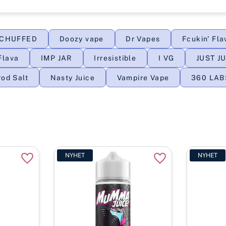
CHUFFED
Doozy vape
Dr Vapes
Fcukin' Fla
Flava
IMP JAR
Irresistible
I VG
JUST J
od Salt
Nasty Juice
Vampire Vape
360 LAB
NYHET
NYHET
Lägg till i favoriter
Lägg till i favorite