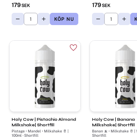
179
179
SEK
SEK
Lägg till i favoriter
Holy Cow | Pistachio Almond
Holy Cow | Banana
Milkshake| Shortfill
Milkshake| Shortfill
Pistage • Mandel • Milkshake 🥛 |
Banan 🍌 • Milkshake 🥛 | 
100ml - Shortfill
Shortfill