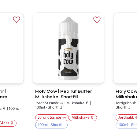
Lägg till i favoriter
Lägg till i favorite
n |
Holy Cow | Peanut Butter
Holy Cow
eam
Milkshake| Shortfill
Milkshake|
Jordnötssmör 🥜 • Milkshake 🥛 |
Jordgubb 🍓 • Mi
100ml - Shortfill
Shortfill
 🍦 | 100ml -
Jordnötssmör 🥜
Milkshake 🥛
Jordgubb 
Glass 🍦
100ml - Shortfill
100ml - Sho