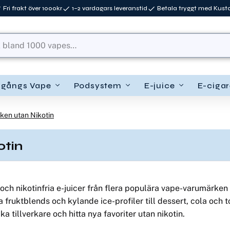
Fri frakt över 1000kr
1–2 vardagars leveranstid
Betala tryggt med Kus
ngångs Vape
Podsystem
E-juice
E-cigar
ken utan Nikotin
otin
s och nikotinfria e-juicer från flera populära vape-varumärke
ka fruktblends och kylande ice-profiler till dessert, cola oc
ika tillverkare och hitta nya favoriter utan nikotin.