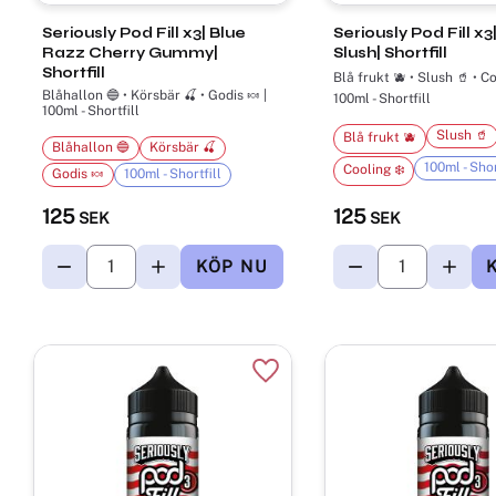
Seriously Pod Fill x3| Blue
Seriously Pod Fill x3
Razz Cherry Gummy|
Slush| Shortfill
Shortfill
Blå frukt 🫐 • Slush 🥤 • Co
Blåhallon 🔵 • Körsbär 🍒 • Godis 🍬 |
100ml - Shortfill
100ml - Shortfill
Slush 🥤
Blå frukt 🫐
Blåhallon 🔵
Körsbär 🍒
100ml - Shor
Cooling ❄️
Godis 🍬
100ml - Shortfill
125
125
SEK
SEK
Lägg till i favoriter