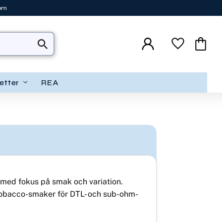
tom
Favoriter
Kundva
etter
REA
n med fokus på smak och variation.
h tobacco-smaker för DTL- och sub-ohm-