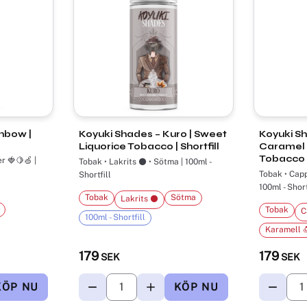
nbow |
Koyuki Shades – Kuro | Sweet
Koyuki Sh
Liquorice Tobacco | Shortfill
Caramel
Tobacco |
r 🍓🍋🍏 |
Tobak • Lakrits ⚫ • Sötma | 100ml -
Tobak • Cappuccino ☕ • Karamell 🍮 |
Shortfill
100ml - Short
Tobak
Sötma
Lakrits ⚫
Tobak
C
100ml - Shortfill
Karamell 
179
179
SEK
SEK