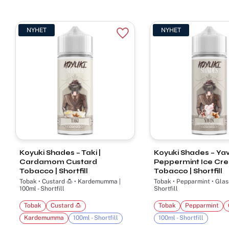
NYHET
NYHET
Lägg till i favoriter
Koyuki Shades – Taki |
Koyuki Shades – Yavi
Cardamom Custard
Peppermint Ice Cr
Tobacco | Shortfill
Tobacco | Shortfill
Tobak • Custard 🍮 • Kardemumma |
Tobak • Pepparmint • Glass
100ml - Shortfill
Shortfill
Tobak
Custard 🍮
Tobak
Pepparmint
Kardemumma
100ml - Shortfill
100ml - Shortfill