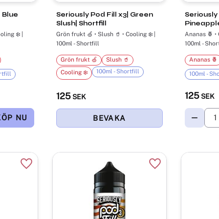
| Blue
Seriously Pod Fill x3| Green
Seriously 
Slush| Shortfill
Pineapple 
oling ❄️ |
Grön frukt 🍏 • Slush 🥤 • Cooling ❄️ |
Ananas 🍍 • C
100ml - Shortfill
100ml - Short
Grön frukt 🍏
Slush 🥤
Ananas 🍍
100ml - Shortfill
Cooling ❄️
tfill
100ml - Sho
125
125
SEK
SEK
Lägg till i favoriter
Lägg till i favorite