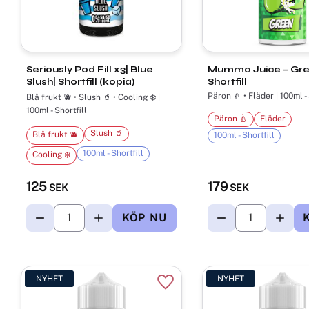
Seriously Pod Fill x3| Blue
Mumma Juice – Gre
Slush| Shortfill (kopia)
Shortfill
Päron 🍐 • Fläder | 100ml - 
Blå frukt 🫐 • Slush 🥤 • Cooling ❄️ |
100ml - Shortfill
Päron 🍐
Fläder
Slush 🥤
Blå frukt 🫐
100ml - Shortfill
100ml - Shortfill
Cooling ❄️
125
179
SEK
SEK
NYHET
NYHET
Lägg till i favoriter