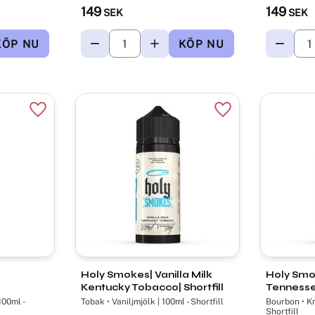
149
149
SEK
SEK
Lägg till i favoriter
Lägg till i favorite
Holy Smokes| Vanilla Milk
Holy Smo
Kentucky Tobacco| Shortfill
Tennessee
100ml -
Tobak • Vaniljmjölk | 100ml - Shortfill
Bourbon • Krämig vanilj 🍮 | 100ml -
Shortfill