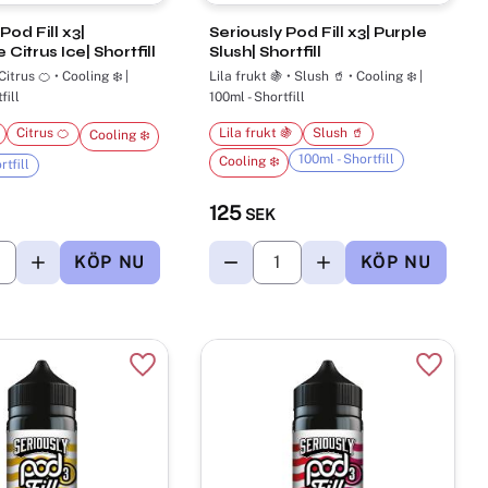
Pod Fill x3|
Seriously Pod Fill x3| Purple
Citrus Ice| Shortfill
Slush| Shortfill
itrus 🍊 • Cooling ❄️ |
Lila frukt 🍇 • Slush 🥤 • Cooling ❄️ |
fill
100ml - Shortfill
Citrus 🍊
Lila frukt 🍇
Slush 🥤
Cooling ❄️
100ml - Shortfill
Cooling ❄️
rtfill
125
SEK
r
Lägg till i favoriter
Lägg til