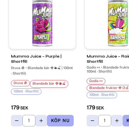
Mumma Juice – Purple |
Mumma Juice – Rai
Shortfill
Shortfill
Godis 🍬 • Blandade frukte
Druva 🍇 • Blandade bär 🍓🫐🍒 | 100ml
100ml - Shortfill
- Shortfill
Godis 🍬
Druva 🍇
Blandade bär 🍓🫐🍒
Blandade frukter 🍓🍋🍏
100ml - Shortfill
100ml - Shortfill
179
179
SEK
SEK