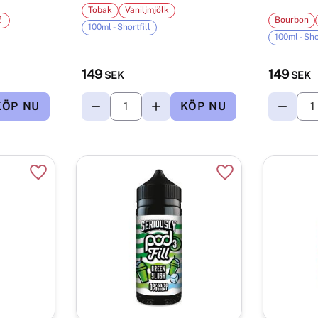
Tobak
Vaniljmjölk

Bourbon
100ml - Shortfill
100ml - Sho
149
149
SEK
SEK
Lägg till i favoriter
Lägg till i favorite