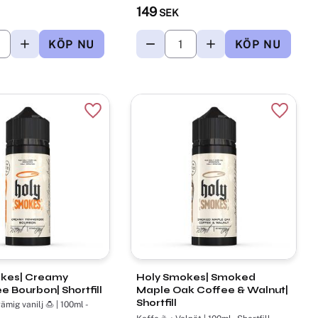
149
SEK
r
Lägg till i favoriter
Lägg til
kes| Creamy
Holy Smokes| Smoked
 Bourbon| Shortfill
Maple Oak Coffee & Walnut|
Shortfill