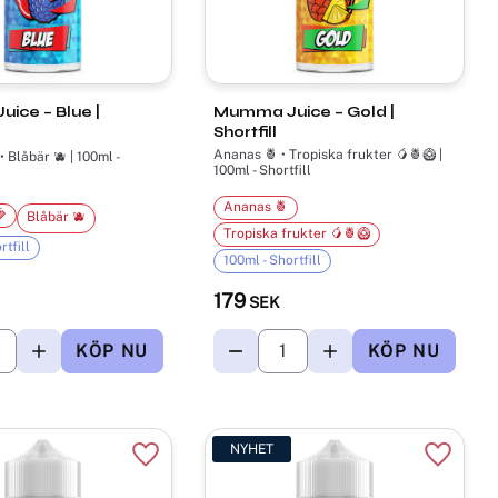
ice – Blue |
Mumma Juice – Gold |
Shortfill
Ananas 🍍 • Tropiska frukter 🥭🍍🥝 |
• Blåbär 🫐 | 100ml -
100ml - Shortfill
Ananas 🍍

Blåbär 🫐
Tropiska frukter 🥭🍍🥝
rtfill
100ml - Shortfill
179
SEK
NYHET
r
Lägg till i favoriter
Lägg til