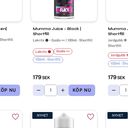
en|
Mumma Juice – Black |
Mumma Ju
Shortfill
Shortfill
Shortfill
Lakrits ⚫ • Godis 🍬 | 100ml - Shortfill
Jordgubb 🍓 
Shortfill
Godis 🍬
Lakrits ⚫
Jordgubb 
100ml - Shortfill
100ml - Sho
179
179
SEK
SEK
NYHET
NYHET
Lägg till i favoriter
Lägg till i favorite