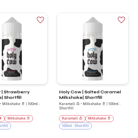
r
Lägg till i favoriter
Lägg til
 | Strawberry
Holy Cow | Salted Caramel
 Shortfill
Milkshake| Shortfill
lkshake 🥛 | 100ml -
Karamell 🍮 • Milkshake 🥛 | 100ml -
Shortfill

Milkshake 🥛
Karamell 🍮
Milkshake 🥛
rtfill
100ml - Shortfill