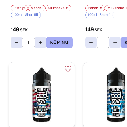
Pistage
Mandel
Milkshake 🥛
Banan 🍌
Milkshake 
100ml - Shortfill
100ml - Shortfill
149
149
SEK
SEK
Lägg till i favoriter