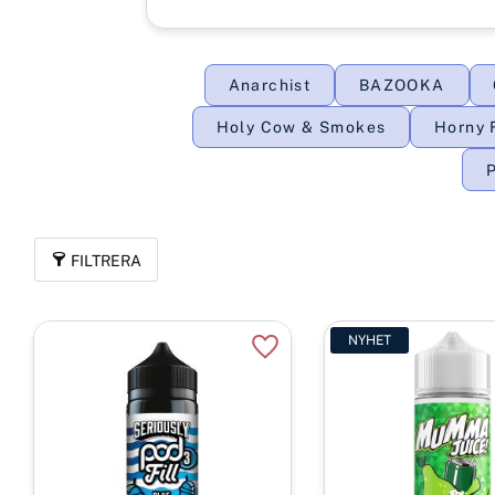
Anarchist
BAZOOKA
Holy Cow & Smokes
Horny 
P
FILTRERA
NYHET
Lägg till i favoriter