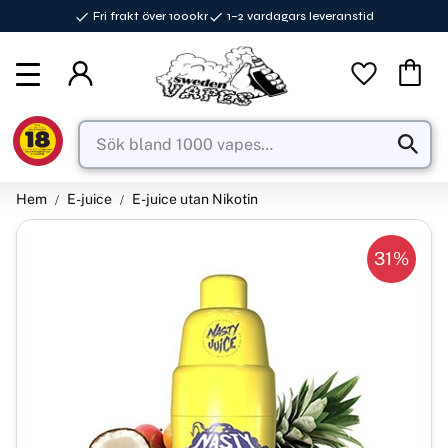
Fri frakt över 1000kr
1–2 vardagars leveranstid
Meny
Favorite
Kundva
Hem
E-juice
E-juice utan Nikotin
31
%