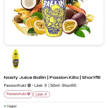
Nasty Juice Ballin | Passion Killa | Shortfill
Passionfrukt 🟣 • Läsk 🥤 | 50ml - Shortfill
Passionfrukt 🟣
Läsk 🥤
I lager