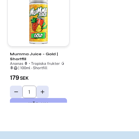
Mumma Juice – Gold |
Shortfill
Ananas 🍍 • Tropiska frukter 🥭
🍍🥝 | 100ml - Shortfill
179
SEK