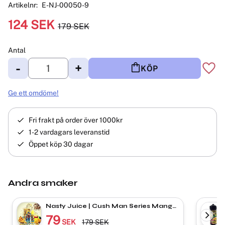
Artikelnr
E-NJ-00050-9
Nedsatt pris:
124
SEK
179
SEK
Ordinarie pris:
Antal
-
+
KÖP
Lägg 
Ge ett omdöme!
Fri frakt på order över 1000kr
1-2 vardagars leveranstid
Öppet köp 30 dagar
Andra smaker
Nasty Juice | Cush Man Series Mango
Banana | Shortfill
79
SEK
179
SEK