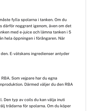
m
åste fylla spolarna i tanken. Om du
äs därför
noggrant
igenom, även om det
tanken med e-juice och lämna tanken i 5
rån hela öppningen i förångaren. När
 på den. E-vätskans ingredienser antyder
n RBA. Som vejpare har du egna
molnproduktion. Därmed väljer du den RBA
l. Den typ av coils
du kan
välja
inuti
älj trådarna för spolarna. Om
du k
ö
per