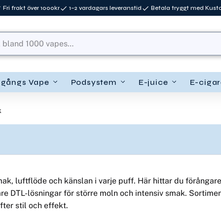
Fri frakt över 1000kr
1–2 vardagars leveranstid
Betala tryggt med Kus
ngångs Vape
Podsystem
E-juice
E-cigar
k
, luftflöde och känslan i varje puff. Här hittar du förångare
nare DTL-lösningar för större moln och intensiv smak. Sortime
ter stil och effekt.