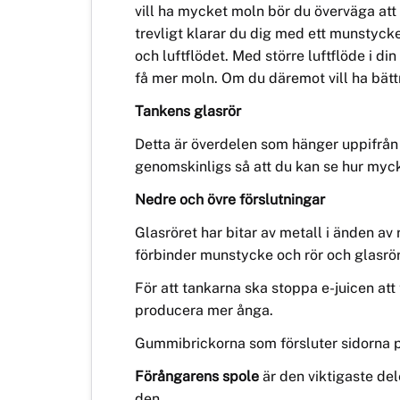
vill ha mycket moln bör du överväga att
trevligt klarar du dig med ett munstyck
och luftflödet. Med större luftflöde i di
få mer moln. Om du däremot vill ha bätt
Tankens glasrör
Detta är överdelen som hänger uppifrå
n
genomskinligs så att du kan se hur mycke
Nedre och övre förslutningar
Glasröret har bitar av metall i änden av 
fö
rbinder
munstycke och rör och glasrör
För att tankarna ska stoppa
e-juice
n att
producera mer å
nga.
Gummibrickorna som försluter
sidorna 
Förångarens spole
är den viktigaste del
den.