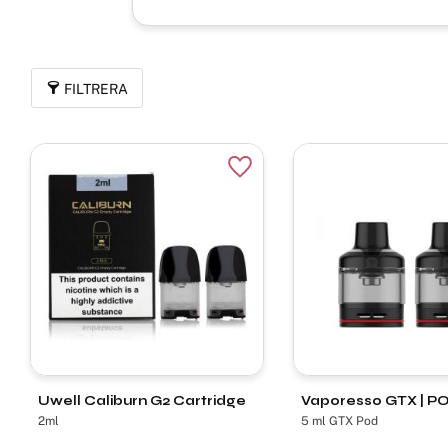
FILTRERA
Lägg till i favoriter
Uwell Caliburn G2 Cartridge
​Vaporesso GTX | P
2ml
5 ml GTX Pod