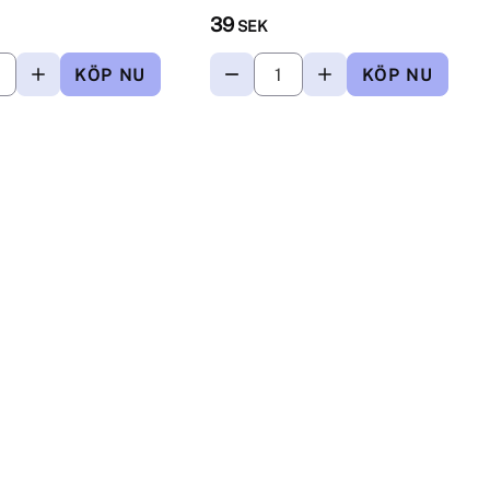
39
SEK