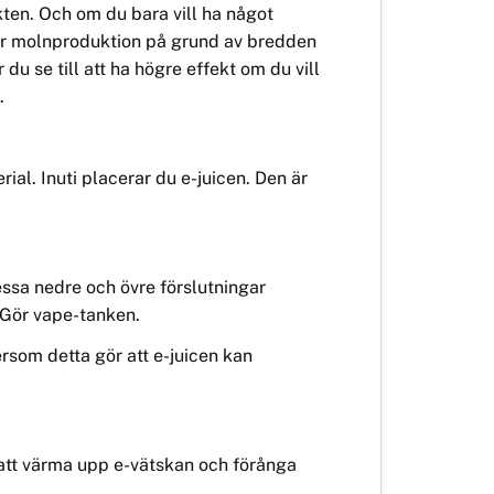
kten. Och om du bara vill ha något
r molnproduktion p
å grund av bredden
du se till att ha högre effekt om du vill
.
ial. Inuti placerar du
e-juice
n. Den är
Dessa nedre och övre förslutningar
. Gör vape-tanken.
tersom detta gör att e-juicen kan
 att värma upp e-vätskan och förånga