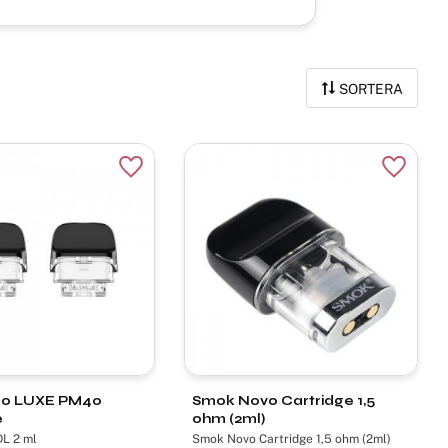
SORTERA
r
Lägg till i favoriter
Lägg til
so LUXE PM40
Smok Novo Cartridge 1,5
e
ohm (2ml)
DL 2 ml
Smok Novo Cartridge 1,5 ohm (2ml)