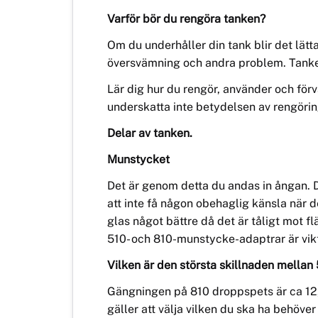
Varför bör
du reng
öra tanken
?
Om du underhåller din tank blir det lätt
översvämning och andra problem. Tanken
Lär dig hur du rengör, använder och förva
underskatta inte betydelsen av rengöri
Delar av tanken.
Munstycket
Det
är genom detta
du
andas
in
ångan. 
att inte få någon obehaglig känsla när de
glas något bättre då det är tåligt mot 
510-
och 810
-munstycke-
adap
trar är vi
Vilken ä
r den st
örsta skillnaden mella
Gängningen på 810 droppspets är ca 12,
gäller att välja vilken du ska ha behöve