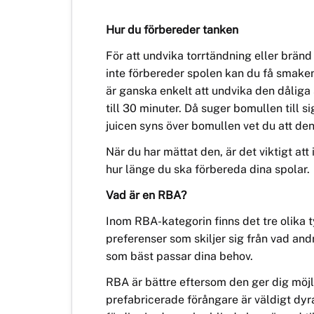
Hur du förbereder tanken
För att undvika torrtändning eller brä
n
inte förbereder spolen kan du få smake
är ganska enkelt att undvika den dåliga
till 30 minuter. Då suger
bomullen
till si
juicen syns över bomullen vet du att den
Nä
r du har
mättat den, är det viktigt att
hur länge du ska förbereda dina spolar.
Vad är en RBA?
Inom RBA-kategorin finns det tre olika
preferenser som skiljer sig från vad an
som bäst passar dina behov.
RBA är bättre eftersom den ger dig möjl
prefabricerade
förångare är väldigt dy