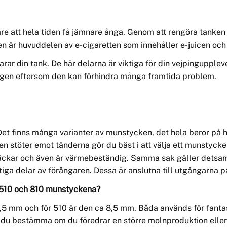
are att hela tiden få jämnare ånga. Genom att rengöra tanken 
 är huvuddelen av e-cigaretten som innehåller e-juicen oc
rar din tank. De här delarna är viktiga för din vejpingupplevel
ngen eftersom den kan förhindra många framtida problem.
Det finns många varianter av munstycken
, det
hela beror på h
n stöter emot tänderna gör du bäst i att välja ett munstycke i
fläckar och även är värmebeständig. Samma sak gäller detsam
ktiga
del
ar av förångaren. Dessa är anslutna till utgångarna p
n 510 och 810 munstyckena?
5 mm och för 510 är den ca 8,5 mm. Båda används för fantas
r du
best
ämma om du föredrar en större molnproduktion elle