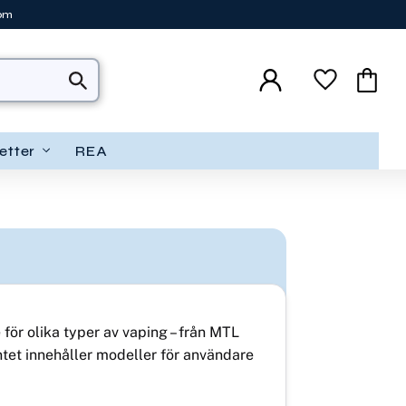
tom
Favoriter
Kundva
etter
REA
 för olika typer av vaping – från MTL
ntet innehåller modeller för användare