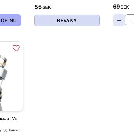
69
55
SEK
SEK
Lägg till i favoriter
aucer V2
lying Saucer