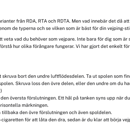
 varianter från RDA, RTA och RDTA. Men vad innebär det då att
genom de typerna och se vilken som är bä
st f
ör din vejping-sti
att veta vad du behöver som vejpare. Inte bara för dig som är
förstå hur olika förångare fungerar. Vi har gjort det enkelt fö
 skruva bort den undre luftflödesdelen. Ta ut spolen som fin
spolen. Skruva loss den övre delen, eller den undre om du har
)
 den översta förslutningen. Ett hå
l p
å tanken syns upp när du s
horisontella märkningen.
 tillbaka den övre förslutningen och även spoldelen.
-cigaretten för att låta den dra, sedan är du klar att börja vej