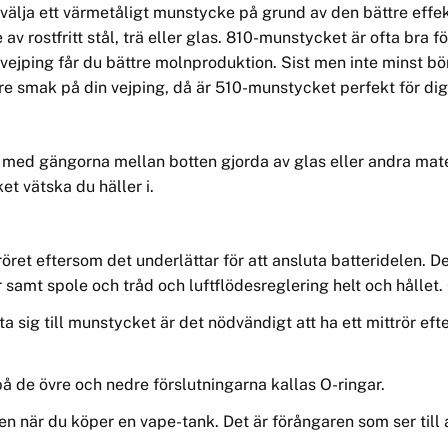
 välja ett värmetåligt munstycke på grund av den bättre effe
e av
rostfri
tt stål, trä eller glas.
810
-munstycket är ofta bra fö
n vejping får du bättre molnproduktion. Sist men inte minst bör 
re smak på din vejping, då är 510-munstycket perfekt för dig
 med
gängorna mellan botten gjorda av glas eller andra mater
t vätska du häller i.
rö
ret eftersom det
underlättar för att ansluta batteridelen. 
 samt spole och tråd och luftflödesreglering helt och hållet
 ta sig till munstycket är det nödvändigt att ha ett mittrör ef
p
å de övre och nedre förslutningarna kallas O-ringar.
en när du köper en vape-tank. Det är förångaren som ser till