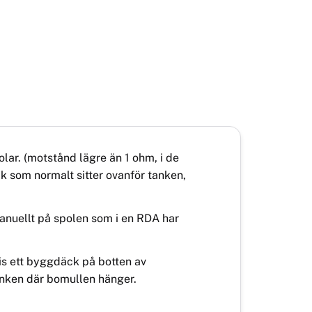
olar. (motstå
nd l
ägre än 1 ohm, i de
k som normalt sitter ovanför tanken,
anuellt på spolen som i en RDA har
is ett byggdä
ck p
å botten av
anken dä
r bomullen h
änger.