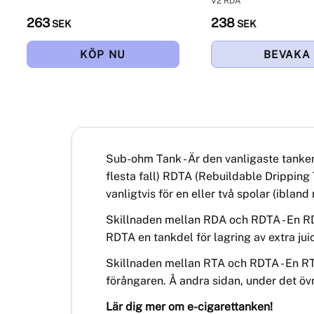
V2 RDA
263
238
SEK
SEK
Sub-ohm Tank - Är den vanligaste tanke
flesta fall) RDTA (Rebuildable Dripping
vanligtvis för en eller två spolar (ibland
Skillnaden mellan RDA och RDTA - En RD
RDTA en tankdel för lagring av extra jui
Skillnaden mellan RTA och RDTA - En R
förångaren. Å andra sidan, under det öv
Lär dig mer om e-cigarettanken
!