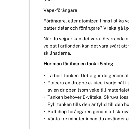
Vape-förångare
Förångare, eller atomizer, finns i olika
batteridelar och förångare? Vi ska gå i
När du vejpar kan det vara förvirrande 
vejpat i å
rtionden
kan det vara svårt att 
skillnaderna.
Hur man får ihop en tank i 5 steg
Ta bort tanken. Detta gör du genom att
Placera en droppe e-juice i varje hå
l i
av en dripper. (som veke till materialet
Tanken behöver
E-v
ätska. Skruva loss
Fyll tanken tills den är fylld till den 
Sätt ihop förångaren genom att skruva
Vänta tre minuter innan du anvä
nder
e