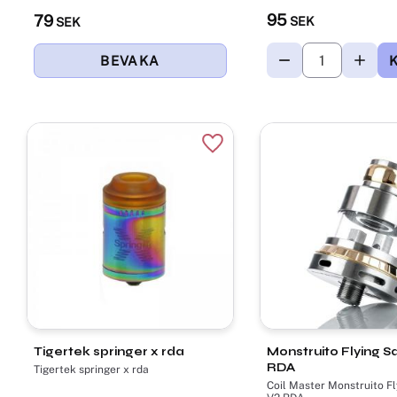
95
79
SEK
SEK
Lägg till i favoriter
Tigertek springer x rda
Monstruito Flying S
RDA
Tigertek springer x rda
Coil Master Monstruito F