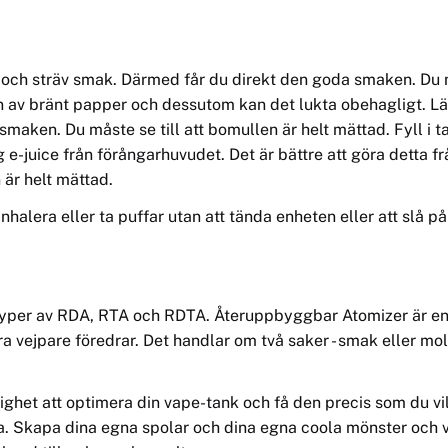
d
och sträv smak. Därmed får du direkt den goda smaken.
Du 
n av bränt papper och dessutom kan det lukta obehagligt. L
 smaken. Du måste se till att bomullen ä
r helt m
ä
ttad.
Fyll i 
g
e-juice fr
ån förångarhuvudet. Det är bättre att göra detta f
 ä
r helt m
ä
ttad.
 inhalera eller ta puffar utan att tända enheten eller att slå
 typer av RDA, RTA och RDTA. Återuppbyggbar Atomizer är e
dra vejpare föredrar. Det handlar om två saker - smak eller 
ighet att optimera din vape-
tank
och få den precis som du vil
ra. Skapa dina egna spolar och dina egna coola mönster och v