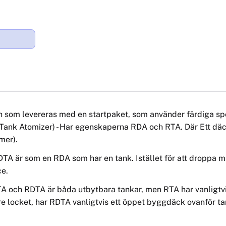
n som levereras med en startpaket, som anvä
nder f
ärdiga sp
 Tank Atomizer) - Har egenskaperna RDA och RTA. Där Ett däc
 mer).
TA är som en RDA som har en tank. Istället för att droppa m
ce.
TA och RDTA är bå
da
utbytbara tankar, men RTA har vanligtv
re locket
, har RDTA
vanligtvis ett öppet byggdäck ovanför t