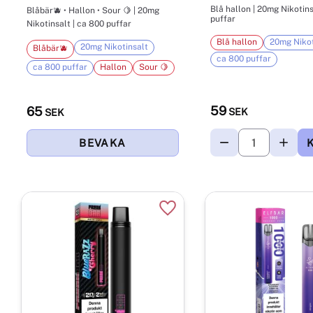
Blå hallon | 20mg Nikotinsalt | ca 800
Blåbär🫐 • Hallon • Sour 🍋 | 20mg
puffar
Nikotinsalt | ca 800 puffar
Blå hallon
20mg Nikot
20mg Nikotinsalt
Blåbär🫐
ca 800 puffar
ca 800 puffar
Hallon
Sour 🍋
59
65
SEK
SEK
Lägg till i favoriter