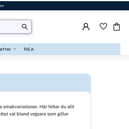
tom
Favoriter
Kundva
etter
REA
smakvariationer. Här hittar du allt
attat val bland vejpare som gillar