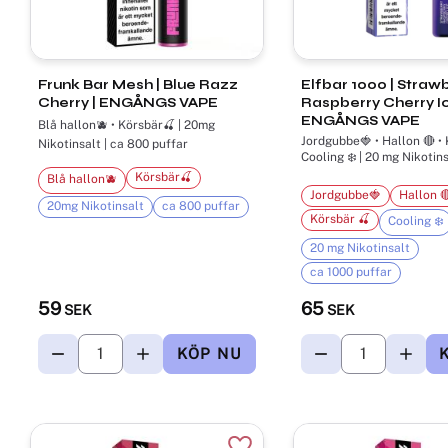
Frunk Bar Mesh | Blue Razz
Elfbar 1000 | Straw
Cherry | ENGÅNGS VAPE
Raspberry Cherry Ic
ENGÅNGS VAPE
Blå hallon🫐 • Körsbär🍒 | 20mg
Jordgubbe🍓 • Hallon 🔴 • Körsbär 🍒 •
Nikotinsalt | ca 800 puffar
Cooling ❄️ | 20 mg Nikotins
puffar
Körsbär🍒
Blå hallon🫐
Jordgubbe🍓
Hallon 
20mg Nikotinsalt
ca 800 puffar
Körsbär 🍒
Cooling ❄️
20 mg Nikotinsalt
ca 1000 puffar
59
65
SEK
SEK