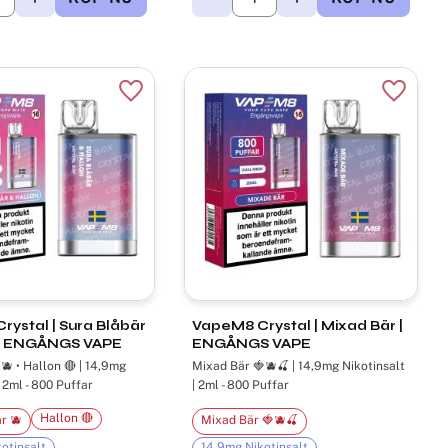
r
Lägg till i favoriter
Lägg til
ystal | Sura Blåbär
VapeM8 Crystal | Mixad Bär |
 | ENGÅNGS VAPE
ENGÅNGS VAPE
🫐 • Hallon 🔴 | 14,9mg
Mixad Bär 🍓🫐🍒 | 14,9mg Nikotinsalt
| 2ml - 800 Puffar
| 2ml - 800 Puffar
Hallon 🔴
r 🫐
Mixad Bär 🍓🫐🍒
otinsalt
14,9mg Nikotinsalt