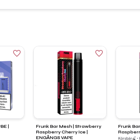
Lägg till i favoriter
Lägg till i favorite
BE |
Frunk Bar Mesh | Strawberry
Frunk Bar
Raspberry Cherry Ice |
Raspberr
ENGÅNGS VAPE
Körsbär🍒 • Hallon | 20mg