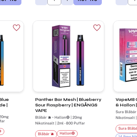
Lägg till i favoriter
Lägg till i favorite
Blue
Panther Bar Mesh ​| Blueberry
VapeM8 Cr
e |
Sour Raspberry | ENGÅNGS
& Hallon
VAPE
Sura Blåbär 
Blåbär 🫐 • Hallon🔴 | 20mg
Nikotinsalt 
far
Nikotinsalt | 2ml - 800 Puffar
Sura Blåbä

Hallon🔴
Blåbär 🫐
14,9mg Nik