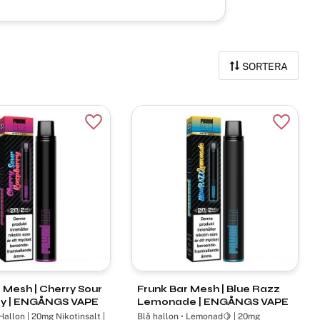
SORTERA
r
Lägg till i favoriter
Lägg til
 Mesh | Cherry Sour
Frunk Bar Mesh | Blue Razz
y | ENGÅNGS VAPE
Lemonade | ENGÅNGS VAPE
 Nikotinsalt |
Blå hallon • Lemonad🍋 | 20mg