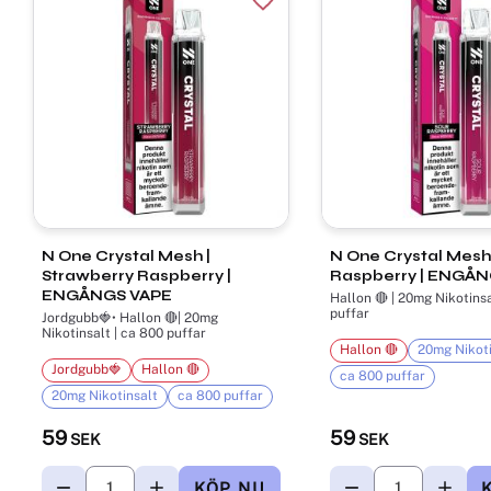
Lägg till i favoriter
N One Crystal Mesh |
N One Crystal Mesh 
Strawberry Raspberry |
Raspberry | ENGÅN
ENGÅNGS VAPE
Hallon 🔴 | 20mg Nikotinsa
puffar
Jordgubb🍓• Hallon 🔴| 20mg
Nikotinsalt | ca 800 puffar
Hallon 🔴
20mg Nikoti
Jordgubb🍓
Hallon 🔴
ca 800 puffar
20mg Nikotinsalt
ca 800 puffar
59
59
SEK
SEK