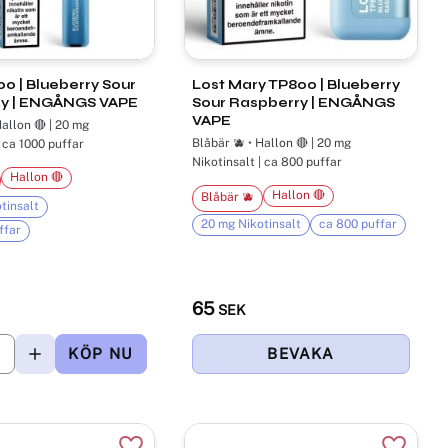
00 | Blueberry Sour
Lost Mary TP800 | Blueberry
y | ENGÅNGS VAPE
Sour Raspberry | ENGÅNGS
VAPE
Hallon 🔴 | 20 mg
Blåbär 🫐 • Hallon 🔴 | 20 mg
| ca 1000 puffar
Nikotinsalt | ca 800 puffar
Hallon 🔴
Hallon 🔴
Blåbär 🫐
tinsalt
20 mg Nikotinsalt
ca 800 puffar
ffar
65
SEK