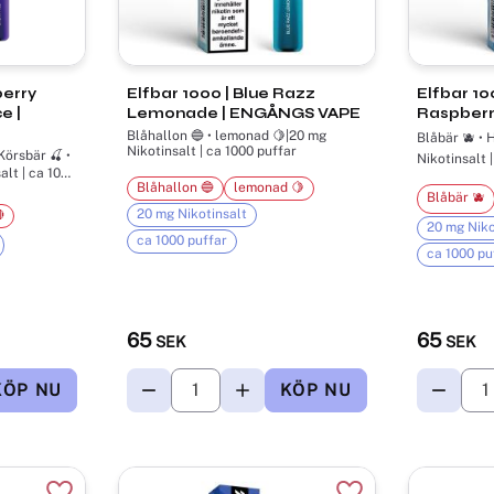
berry
Elfbar 1000 | Blue Razz
Elfbar 10
e |
Lemonade | ENGÅNGS VAPE
Raspberr
Blåhallon 🔵 • lemonad 🍋|20 mg
Blåbär 🫐 • 
Nikotinsalt | ca 1000 puffar
Nikotinsalt 
alt | ca 1000
Blåhallon 🔵
lemonad 🍋
Blåbär 🫐
20 mg Nikotinsalt

20 mg Niko
ca 1000 puffar
ca 1000 pu
65
65
SEK
SEK