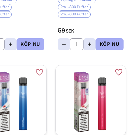
Puffar
2ml - 800 Puffar
Puffar
2ml - 800 Puffar
59
SEK
r
Lägg till i favoriter
Lägg til