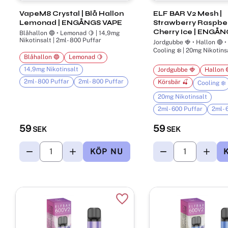
VapeM8 Crystal | Blå Hallon
ELF BAR V2 Mesh |
Lemonad | ENGÅNGS VAPE
Strawberry Raspbe
Cherry Ice | ENGÅ
Blåhallon 🔵 • Lemonad 🍋 | 14,9mg
Nikotinsalt | 2ml- 800 Puffar
Jordgubbe 🍓 • Hallon 🔴 •
Cooling ❄️ | 20mg Nikotinsalt |
Blåhallon 🔵
Lemonad 🍋
600 Puffar
14,9mg Nikotinsalt
Jordgubbe 🍓
Hallon 
2ml- 800 Puffar
2ml- 800 Puffar
Körsbär 🍒
Cooling ❄️
20mg Nikotinsalt
2ml- 600 Puffar
2ml- 
59
59
SEK
SEK
Lägg till i favoriter