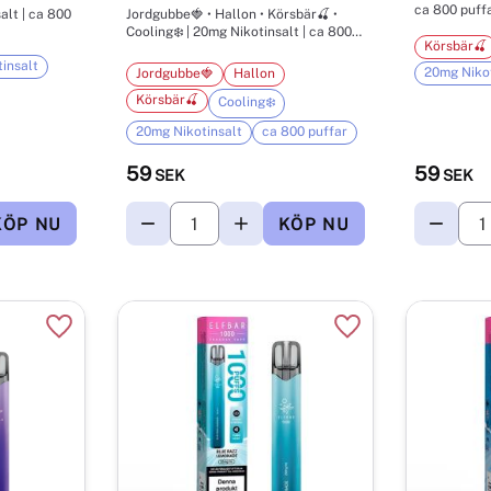
ca 800 puff
Jordgubbe🍓 • Hallon • Körsbär🍒 •
Cooling❄️ | 20mg Nikotinsalt | ca 800
Körsbär🍒
puffar
insalt
20mg Nikot
Jordgubbe🍓
Hallon
Körsbär🍒
Cooling❄️
20mg Nikotinsalt
ca 800 puffar
59
59
SEK
SEK
Lägg till i favoriter
Lägg till i favorite