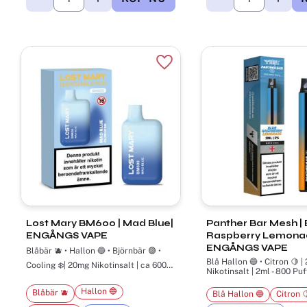
Lägg till i favoriter
Lost Mary BM600 ​| Mad Blue|
Panther Bar Mesh ​| 
ENGÅNGS VAPE
Raspberry Lemonad
ENGÅNGS VAPE
Blåbär 🫐 • Hallon 🔵 • Björnbär 🟣 •
Blå Hallon 🔵 • Citron 🍋 | 20mg
Cooling ❄️| 20mg Nikotinsalt | ca 600
Nikotinsalt | 2ml - 800 Puf
puffar
Hallon 🔵
Blåbär 🫐
Blå Hallon 🔵
Citron 