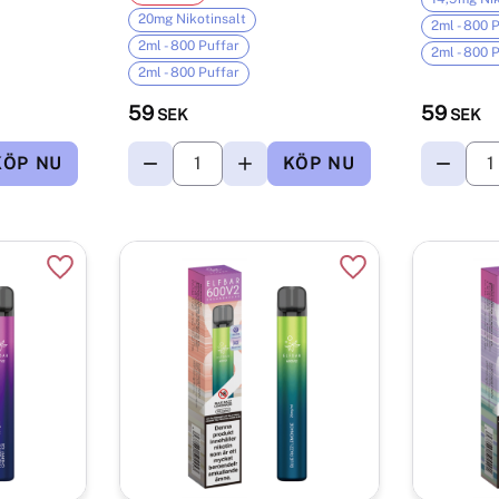
20mg Nikotinsalt
2ml - 800 
2ml - 800 Puffar
2ml - 800 
2ml - 800 Puffar
59
59
SEK
SEK
Lägg till i favoriter
Lägg till i favorite