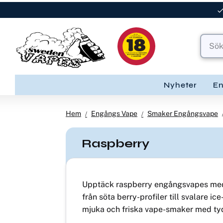
Nyheter
E
Hem
Engångs Vape
Smaker Engångsvape
Raspberry
Upptäck raspberry engångsvapes med fy
från söta berry-profiler till svalare i
mjuka och friska vape-smaker med tyd