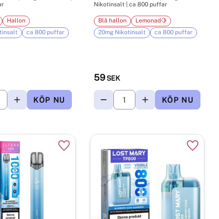
ar
Nikotinsalt | ca 800 puffar
Hallon
Blå hallon
Lemonad🍋
insalt
ca 800 puffar
20mg Nikotinsalt
ca 800 puffar
59
SEK
r
Lägg till i favoriter
Lägg til