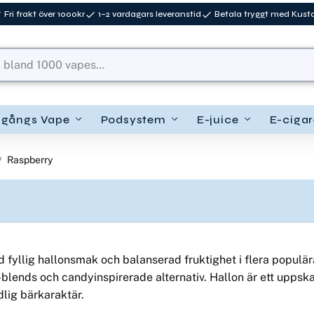
Fri frakt över 1000kr
1–2 vardagars leveranstid
Betala tryggt med Kus
ngångs Vape
Podsystem
E-juice
E-cigar
Raspberry
llig hallonsmak och balanserad fruktighet i flera populära 
ce-blends och candyinspirerade alternativ. Hallon är ett uppsk
lig bärkaraktär.