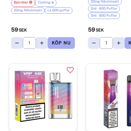
20mg Nikotinsalt
Björnbär 🟣
Cooling ❄️
2ml - 800 Puffar
20mg Nikotinsalt
ca 600 puffar
2ml - 800 Puffar
59
59
SEK
SEK
Lägg till i favoriter