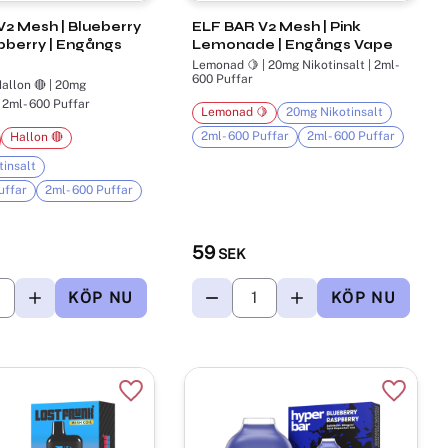
2 Mesh | Blueberry
ELF BAR V2 Mesh | Pink
pberry | Engångs
Lemonade | Engångs Vape
Lemonad 🍋 | 20mg Nikotinsalt | 2ml-
600 Puffar
Hallon 🔴 | 20mg
Nikotinsalt | 2ml- 600 Puffar
Lemonad 🍋
20mg Nikotinsalt
2ml- 600 Puffar
2ml- 600 Puffar
Hallon 🔴
insalt
uffar
2ml- 600 Puffar
59
SEK
r
Lägg till i favoriter
Lägg til