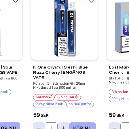
Lägg till i favoriter
Lägg till i favorite
| Sour
N One Crystal Mesh | Blue
Lost Mary
GS VAPE
Razz Cherry | ENGÅNGS
Cherry |
VAPE
lt | ca 800
Blå hallon 
Nikotinsalt 
Körsbär🍒 • Blå hallon 🔵 | 20mg
Nikotinsalt | ca 800 puffar
nsalt
Blå hallon
Körsbär🍒
Blå hallon 🔵
20mg Nikot
20mg Nikotinsalt
ca 800 puffar
59
59
SEK
SEK