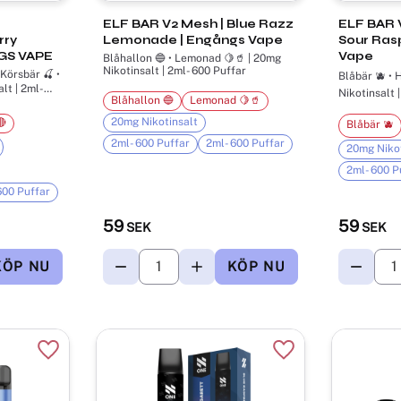
ELF BAR V2 Mesh | Blue Razz
ELF BAR V
rry
Lemonade | Engångs Vape
Sour Ras
NGS VAPE
Vape
Blåhallon 🔵 • Lemonad 🍋🥤 | 20mg
Nikotinsalt | 2ml- 600 Puffar
 Körsbär 🍒 •
Blåbär 🫐 • 
 2ml-
Blåhallon 🔵
Lemonad 🍋🥤
20mg Nikotinsalt
🔴
Blåbär 🫐
2ml- 600 Puffar
2ml- 600 Puffar
20mg Nikot
2ml- 600 P
600 Puffar
59
59
SEK
SEK
Lägg till i favoriter
Lägg till i favorite