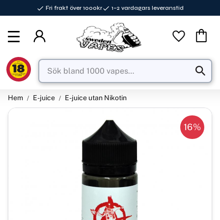
Fri frakt över 1000kr
1–2 vardagars leveranstid
Meny
Favorite
Kundva
Hem
E-juice
E-juice utan Nikotin
16
%