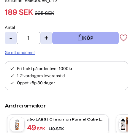
Artikelnr
EM5000B6_0-12
Nedsatt pris:
189
SEK
225
SEK
Ordinarie pris:
Antal
-
+
KÖP
Lägg 
Ge ett omdöme!
Fri frakt på order över 1000kr
1-2 vardagars leveranstid
Öppet köp 30 dagar
Andra smaker
360 LABS | Cinnamon Funnel Cake |
Shortfill
49
SEK
119
SEK