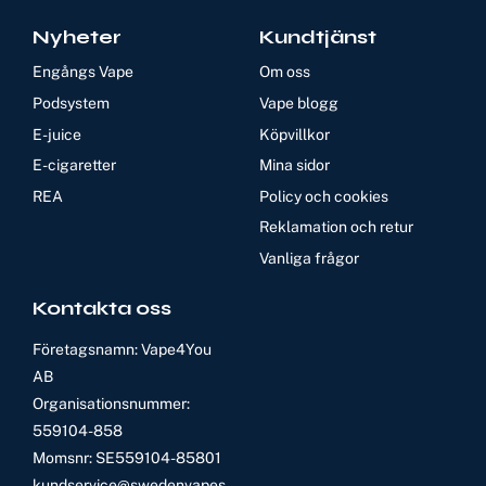
Nyheter
Kundtjänst
Engångs Vape
Om oss
Podsystem
Vape blogg
E-juice
Köpvillkor
E-cigaretter
Mina sidor
REA
Policy och cookies
Reklamation och retur
Vanliga frågor
Kontakta oss
Företagsnamn: Vape4You
AB
Organisationsnummer:
559104-858
Momsnr: SE559104-85801
kundservice@swedenvapes