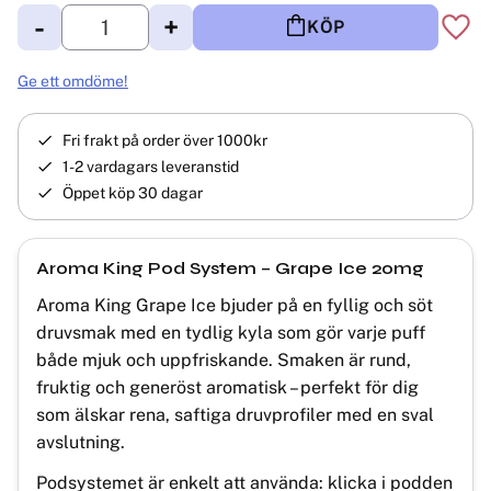
-
+
KÖP
Lägg 
Ge ett omdöme!
Fri frakt på order över 1000kr
1-2 vardagars leveranstid
Öppet köp 30 dagar
Aroma King Pod System – Grape Ice 20mg
Aroma King Grape Ice bjuder på en fyllig och söt
druvsmak med en tydlig kyla som gör varje puff
både mjuk och uppfriskande. Smaken är rund,
fruktig och generöst aromatisk – perfekt för dig
som älskar rena, saftiga druvprofiler med en sval
avslutning.
Podsystemet är enkelt att använda: klicka i podden