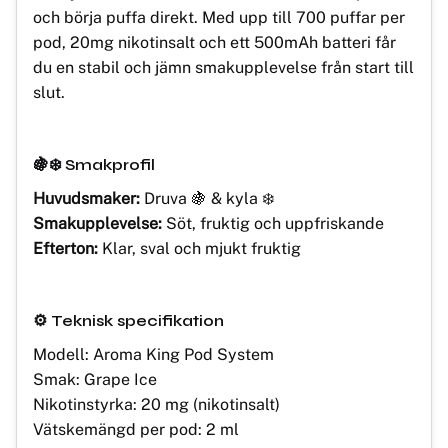
och börja puffa direkt. Med upp till 700 puffar per
pod, 20mg nikotinsalt och ett 500mAh batteri får
du en stabil och jämn smakupplevelse från start till
slut.
🍇❄️
Smakprofil
Huvudsmaker:
Druva 🍇 & kyla ❄️
Smakupplevelse:
Söt, fruktig och uppfriskande
Efterton:
Klar, sval och mjukt fruktig
⚙️
Teknisk specifikation
Modell: Aroma King Pod System
Smak: Grape Ice
Nikotinstyrka: 20 mg (nikotinsalt)
Vätskemängd per pod: 2 ml