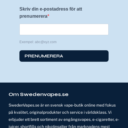
Skriv din e-postadress för att
prenumerera
Exempel: abc@xyz.com
PRENUMERERA
Om Swedenvapes.se
SwedenVapes.se är en svensk vape-butik online med fokus
på kvalitet, originalprodukter och service i världsklass. Vi
erbjuder ett brett sortiment av engångsvapes, e-cigaretter, e-
juicer, shortfills och nikotinsalter från marknadens mest