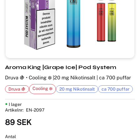
Aroma King |Grape Ice| Pod System
Druva 🍇 • Cooling ❄️ |20 mg Nikotinsalt | ca 700 puffar
Cooling ❄️
Druva 🍇
20 mg Nikotinsalt
ca 700 puffar
I lager
Artikelnr
EN-2097
89
SEK
Antal