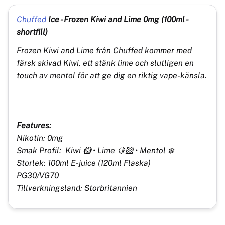
Chuffed
Ice - Frozen Kiwi and Lime 0mg (100ml -
shortfill)
Frozen Kiwi and Lime från Chuffed kommer med
färsk skivad Kiwi, ett stänk lime och slutligen en
touch av mentol för att ge dig en riktig vape-känsla.
Features:
Nikotin: 0mg
Smak Profil: Kiwi 🥝 • Lime 🍋‍🟩 • Mentol ❄️
Storlek: 100ml E-juice (120ml Flaska)
PG30/VG70
Tillverkningsland: Storbritannien