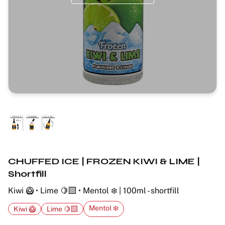
CHUFFED ICE | FROZEN KIWI & LIME |
Shortfill
Kiwi 🥝 • Lime 🍋‍🟩 • Mentol ❄️ | 100ml - shortfill
Mentol ❄️
Kiwi 🥝
Lime 🍋‍🟩