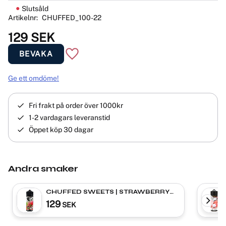
Slutsåld
Artikelnr
CHUFFED_100-22
129
SEK
BEVAKA
Lägg till i favoriter
Ge ett omdöme!
Fri frakt på order över 1000kr
1-2 vardagars leveranstid
Öppet köp 30 dagar
Andra smaker
CHUFFED SWEETS | STRAWBERRY
KIWI GUM | Shortfill
129
SEK