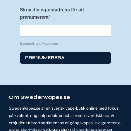
Skriv din e-postadress för att
prenumerera
Exempel: abc@xyz.com
PRENUMERERA
Om Swedenvapes.se
SwedenVapes.se är en svensk vape-butik online med fokus
på kvalitet, originalprodukter och service i världsklass. Vi
erbjuder ett brett sortiment av engångsvapes, e-cigaretter, e-
juicer, shortfills och nikotinsalter från marknadens mest