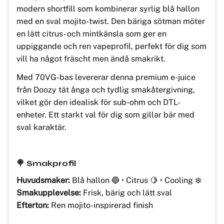
modern shortfill som kombinerar syrlig blå hallon
med en sval mojito-twist. Den bäriga sötman möter
en lätt citrus- och mintkänsla som ger en
uppiggande och ren vapeprofil, perfekt för dig som
vill ha något fräscht men ändå smakrikt.
Med 70VG-bas levererar denna premium e-juice
från Doozy tät ånga och tydlig smakåtergivning,
vilket gör den idealisk för sub-ohm och DTL-
enheter. Ett starkt val för dig som gillar bär med
sval karaktär.
🍭 Smakprofil
Huvudsmaker:
Blå hallon 🔵 • Citrus 🍋 • Cooling ❄️
Smakupplevelse:
Frisk, bärig och lätt sval
Efterton:
Ren mojito-inspirerad finish