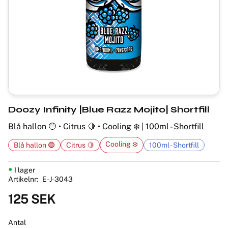
Doozy Infinity |Blue Razz Mojito| Shortfill
Blå hallon 🔵 • Citrus 🍋 • Cooling ❄️ | 100ml - Shortfill
Cooling ❄️
Blå hallon 🔵
Citrus 🍋
100ml - Shortfill
I lager
Artikelnr
E-J-3043
125
SEK
Antal