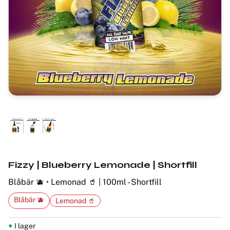
Fizzy | Blueberry Lemonade | Shortfill
Blåbär 🫐 • Lemonad 🥤 | 100ml - Shortfill
Blåbär 🫐
Lemonad 🥤
I lager