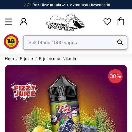
Fri frakt över 1000kr
1–2 vardagars leveranstid
Meny
Favorite
Kundva
Hem
E-juice
E-juice utan Nikotin
30
%