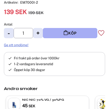
Artikelnr
EM7000I-2
Nedsatt pris:
139
SEK
199
SEK
Ordinarie pris:
Antal
-
+
KÖP
Lägg 
Ge ett omdöme!
Fri frakt på order över 1000kr
1-2 vardagars leveranstid
Öppet köp 30 dagar
Andra smaker
NIC NIC 70% VG / 30%PG
45
SEK