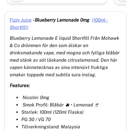
Fizzy Juice
-
Blueberry Lemonade 0mg
(100ml -
Shortfill)
Blueberry Lemonade E liquid Shortfill Från Mohawk
& Co
drömmen för den som älskar en
drinksmakande vape, med mogna och fylliga blåbär
med stänk av söt läskande citruslemonad. Den här
vapen kännetecknas av sina intensivt fruktiga
smaker toppade med subtila sura inslag.
Features:
Nicotin: 0mg
Smok Profil: Blåbär 🫐 • Lemonad 🥤
Storlek: 100ml (120ml Flaska)
PG 30 / VG 70
Tillverkningsland: Malaysia