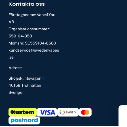
Kontakta oss
Företagsnamn: Vape4You
AB
Organisationsnummer:
559104-858
Momsnr: SE559104-85801
kundservice@swedenvapes
.se
Adress:
Skogsklintsvägen 1
46158 Trollhättan
Sverige