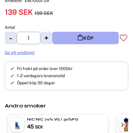
Artikelnr
EM7000I-29
Nedsatt pris:
139
SEK
199
SEK
Ordinarie pris:
Antal
-
+
KÖP
Lägg 
Ge ett omdöme!
Fri frakt på order över 1000kr
1-2 vardagars leveranstid
Öppet köp 30 dagar
Andra smaker
NIC NIC 70% VG / 30%PG
45
SEK