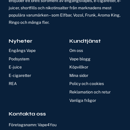
erbjuder ett brett sortiment av engångsvapes, e-cigaretter, e-
juicer, shortfills och nikotinsalter från marknadens mest
populära varumärken – som Elfbar, Vozol, Frunk, Aroma King,
Ringo och många fler.
Nyheter
Kundtjänst
Engångs Vape
Om oss
Podsystem
Vape blogg
E-juice
Köpvillkor
E-cigaretter
Mina sidor
REA
Policy och cookies
Reklamation och retur
Vanliga frågor
Kontakta oss
Företagsnamn: Vape4You