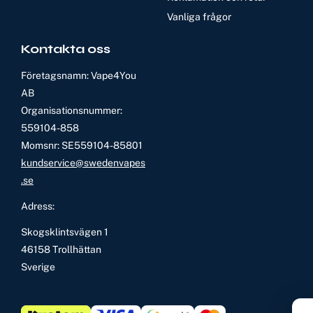
Vanliga frågor
Kontakta oss
Företagsnamn: Vape4You
AB
Organisationsnummer:
559104-858
Momsnr: SE559104-85801
kundservice@swedenvapes
.se
Adress:
Skogsklintsvägen 1
46158 Trollhättan
Sverige