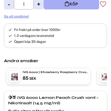
-
+
KÖP
Lägg 
Ge ett omdöme!
Fri frakt på order över 1000kr
1-2 vardagars leveranstid
Öppet köp 30 dagar
Andra smaker
IVG 6000 | Strawberry Raspberry Crush
| Nic Salt
85
SEK
🍋🍑 IVG 6000 Lemon Peach Crush 10ml –
Nikotinsalt (14.5 mg/ml)