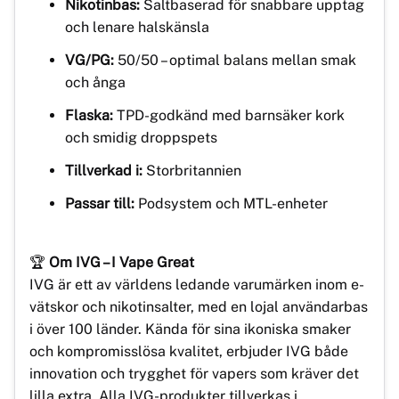
Nikotinbas:
Saltbaserad för snabbare upptag
och lenare halskänsla
VG/PG:
50/50 – optimal balans mellan smak
och ånga
Flaska:
TPD-godkänd med barnsäker kork
och smidig droppspets
Tillverkad i:
Storbritannien
Passar till:
Podsystem och MTL-enheter
🏆
Om IVG – I Vape Great
IVG är ett av världens ledande varumärken inom e-
vätskor och nikotinsalter, med en lojal användarbas
i över 100 länder. Kända för sina ikoniska smaker
och kompromisslösa kvalitet, erbjuder IVG både
innovation och trygghet för vapers som kräver det
lilla extra. Alla IVG-produkter tillverkas i