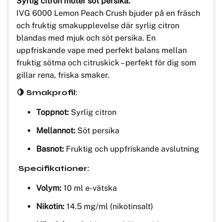
Syrlig citron möter söt persika.
IVG 6000 Lemon Peach Crush bjuder på en fräsch
och fruktig smakupplevelse där syrlig citron
blandas med mjuk och söt persika. En
uppfriskande vape med perfekt balans mellan
fruktig sötma och citruskick – perfekt för dig som
gillar rena, friska smaker.
🍋 Smakprofil:
Toppnot:
Syrlig citron
Mellannot:
Söt persika
Basnot:
Fruktig och uppfriskande avslutning
Specifikationer:
Volym:
10 ml e-vätska
Nikotin:
14.5 mg/ml (nikotinsalt)