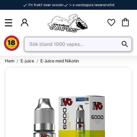
Fri frakt över 1000kr
1–2 vardagars leveranstid
Meny
Favorite
Kundva
Hem
E-juice
E-Juice med Nikotin