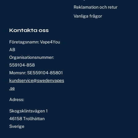
Reklamation och retur
Vanliga frågor
Kontakta oss
Företagsnamn: Vape4You
AB
Organisationsnummer:
559104-858
Momsnr: SE559104-85801
kundservice@swedenvapes
.se
Adress:
Skogsklintsvägen 1
46158 Trollhättan
Sverige