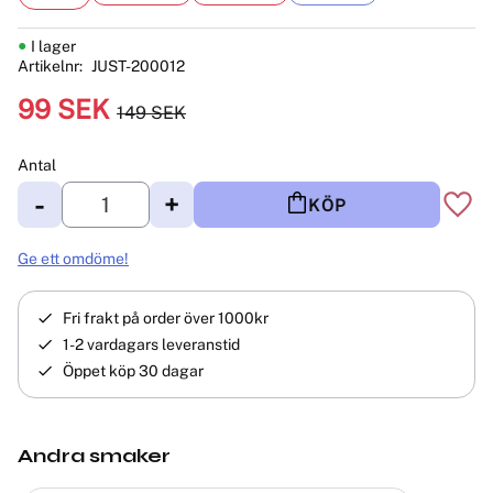
I lager
Artikelnr
JUST-200012
Nedsatt pris:
99
SEK
149
SEK
Ordinarie pris:
Antal
-
+
KÖP
Lägg 
Ge ett omdöme!
Fri frakt på order över 1000kr
1-2 vardagars leveranstid
Öppet köp 30 dagar
Andra smaker