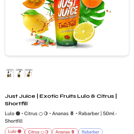
Just Juice | Exotic Fruits Lulo & Citrus |
Shortfill
Lulo 🟠 • Citrus 🍊🍋 • Ananas 🍍 • Rabarber | 50ml -
Shortfill
Lulo 🟠
Citrus 🍊🍋
Ananas 🍍
Rabarber