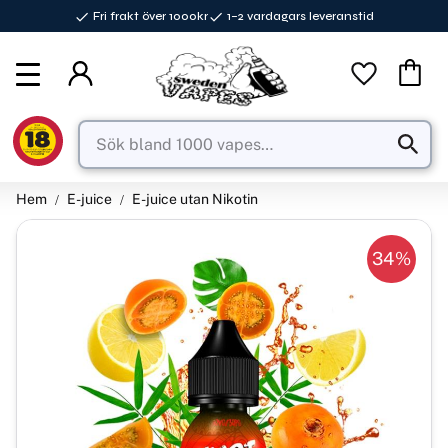
Fri frakt över 1000kr
1–2 vardagars leveranstid
Meny
Favorite
Kundva
Hem
E-juice
E-juice utan Nikotin
34
%