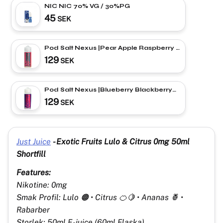
NIC NIC 70% VG / 30%PG
45
SEK
Pod Salt Nexus |Pear Apple Raspberry |
Shortfill
129
SEK
Pod Salt Nexus |Blueberry Blackberry
Lemonade | Shortfill
129
SEK
Just Juice
-
Exotic Fruits Lulo & Citrus 0mg 50ml
Shortfill
Features:
Nikotine: 0mg
Smak Profil: Lulo 🟠 • Citrus 🍊🍋 • Ananas 🍍 •
Rabarber
Storlek: 50ml E-juice (60ml Flaska)