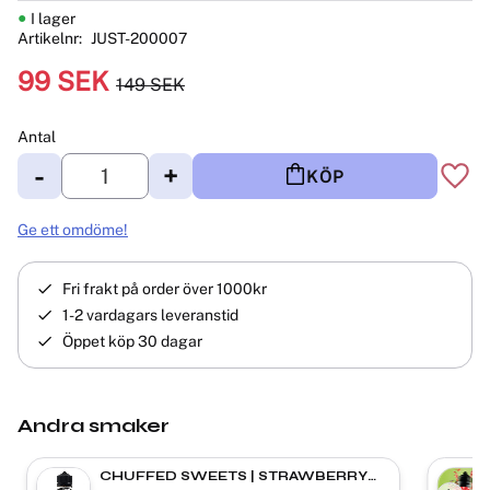
I lager
Artikelnr
JUST-200007
Nedsatt pris:
99
SEK
149
SEK
Ordinarie pris:
Antal
-
+
KÖP
Lägg 
Ge ett omdöme!
Fri frakt på order över 1000kr
1-2 vardagars leveranstid
Öppet köp 30 dagar
Andra smaker
CHUFFED SWEETS | STRAWBERRY