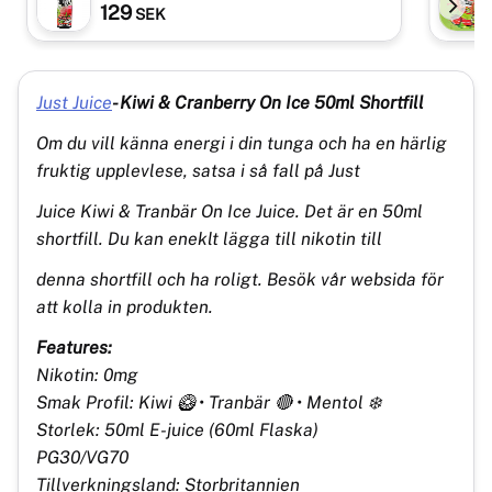
KIWI GUM | Shortfill
129
SEK
Just Juice
- Kiwi & Cranberry On Ice 50ml Shortfill
Om du vill känna energi i din tunga och ha en härlig
fruktig upplevlese, satsa i så fall på Just
Juice Kiwi & Tranbär On Ice Juice. Det är en 50ml
shortfill. Du kan eneklt lägga till nikotin till
denna shortfill och ha roligt. Besök vår websida för
att kolla in produkten.
Features:
Nikotin: 0mg
Smak Profil: Kiwi 🥝 • Tranbär 🔴 • Mentol ❄️
Storlek: 50ml E-juice (60ml Flaska)
PG30/VG70
Tillverkningsland: Storbritannien