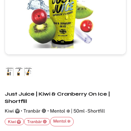
Just Juice | Kiwi & Cranberry On Ice |
Shortfill
Kiwi 🥝 • Tranbär 🔴 • Mentol ❄️ | 50ml - Shortfill
Mentol ❄️
Kiwi 🥝
Tranbär 🔴