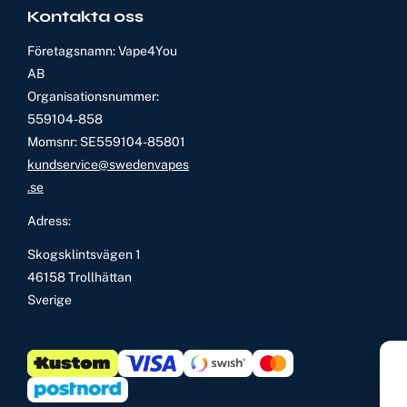
Kontakta oss
Företagsnamn: Vape4You
AB
Organisationsnummer:
559104-858
Momsnr: SE559104-85801
kundservice@swedenvapes
.se
Adress:
Skogsklintsvägen 1
46158 Trollhättan
Sverige