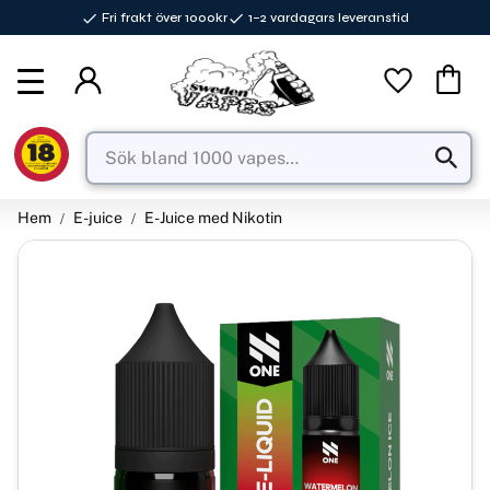
Fri frakt över 1000kr
1–2 vardagars leveranstid
Meny
Favorite
Kundva
Hem
E-juice
E-Juice med Nikotin