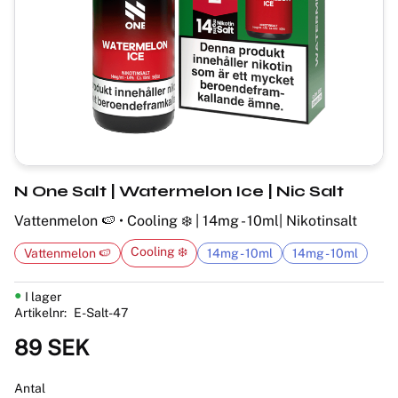
N One Salt | Watermelon Ice | Nic Salt
Vattenmelon 🍉 • Cooling ❄️ | 14mg - 10ml| Nikotinsalt
Cooling ❄️
Vattenmelon 🍉
14mg - 10ml
14mg - 10ml
I lager
Artikelnr
E-Salt-47
89
SEK
Antal