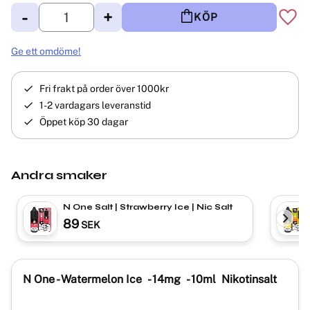
-
+
KÖP
Lägg 
Ge ett omdöme!
Fri frakt på order över 1000kr
1-2 vardagars leveranstid
Öppet köp 30 dagar
Andra smaker
N One Salt | Strawberry Ice | Nic Salt
89
SEK
N One - Watermelon Ice
- 14mg
- 10ml Nikotinsalt