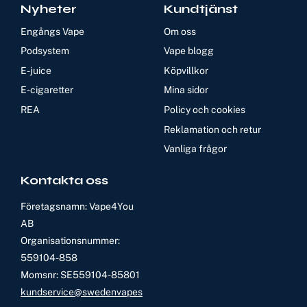
Nyheter
Kundtjänst
Engångs Vape
Om oss
Podsystem
Vape blogg
E-juice
Köpvillkor
E-cigaretter
Mina sidor
REA
Policy och cookies
Reklamation och retur
Vanliga frågor
Kontakta oss
Företagsnamn: Vape4You
AB
Organisationsnummer:
559104-858
Momsnr: SE559104-85801
kundservice@swedenvapes