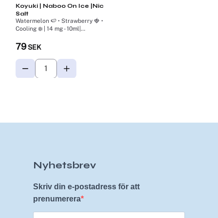
Koyuki | Naboo On Ice |Nic
Salt
Watermelon 🍉 • Strawberry 🍓 •
Cooling ❄️ | 14 mg - 10ml|
Nikotinsalt
79
SEK
Nyhetsbrev
Skriv din e-postadress för att
prenumerera