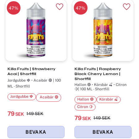
47
%
47
%
Lägg till i favoriter
Lägg t
Killa Fruits | Strawberry
Killa Fruits | Raspberry
Acai | Shortfill
Black Cherry Lemon |
Shortfill
Jordgubbe 🍓 •​ Acaibär 🟣 | 100
Hallon 🔴 • Körsbär 🍒 • Citron
ML - Shortfill
🍋| 100 ML - Shortfill
Jordgubbe 🍓
​ Acaibär 🟣
Hallon 🔴
Körsbär 🍒
Citron 🍋
79
149
SEK
SEK
79
149
SEK
SEK