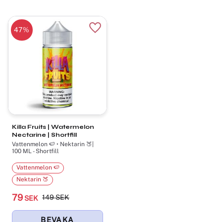
47
%
Lägg till i favoriter
Killa Fruits | Watermelon
Nectarine | Shortfill
Vattenmelon 🍉 • Nektarin 🍑|
100 ML - Shortfill
Vattenmelon 🍉
Nektarin 🍑
79
149
SEK
SEK