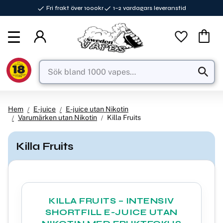
Fri frakt över 1000kr
1–2 vardagars leveranstid
Meny
Favorite
Kundva
Hem
E-juice
E-juice utan Nikotin
Varumärken utan Nikotin
Killa Fruits
Killa Fruits
KILLA FRUITS – INTENSIV
SHORTFILL E-JUICE UTAN