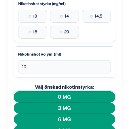
Nikotinshot styrka (mg/ml)
10
14
14,5
18
20
Nikotinshot volym (ml)
Välj önskad nikotinstyrka:
0 MG
3 MG
6 MG