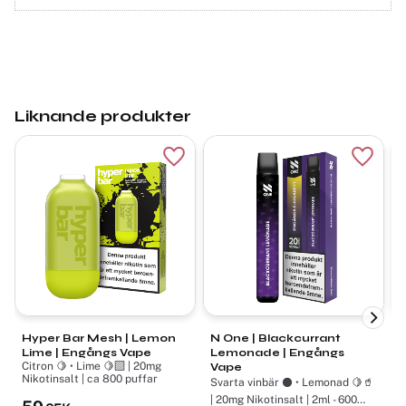
Liknande produkter
Lägg till i favoriter
Lägg ti
Hyper Bar Mesh | Lemon
N One | Blackcurrant
L
Lime | Engångs Vape
Lemonade | Engångs
Citron 🍋 • Lime 🍋‍🟩 | 20mg
Cit
Vape
Nikotinsalt | ca 800 puffar
N
Svarta vinbär ⚫ • Lemonad 🍋🥤
| 20mg Nikotinsalt | 2ml - 600