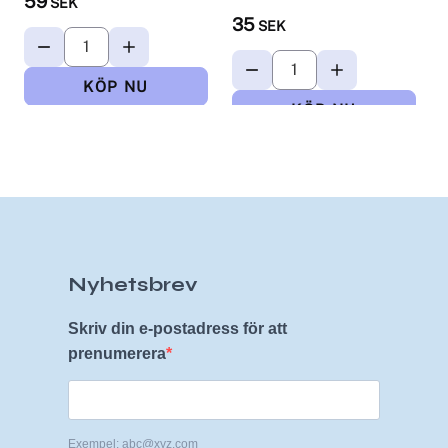
59
SEK
Puffar
35
SEK
Nyhetsbrev
Skriv din e-postadress för att
prenumerera
Exempel: abc@xyz.com