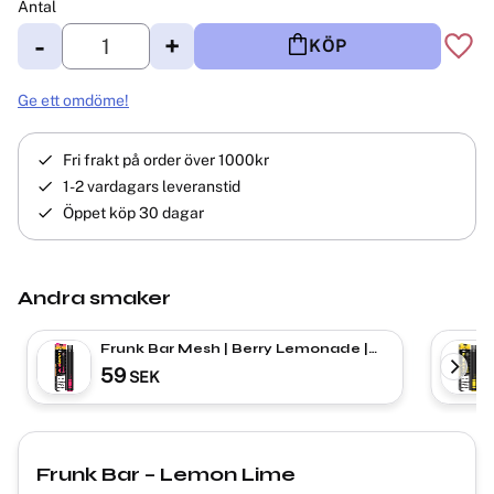
Antal
-
+
KÖP
Lägg 
Ge ett omdöme!
Fri frakt på order över 1000kr
1-2 vardagars leveranstid
Öppet köp 30 dagar
Andra smaker
Frunk Bar Mesh | Berry Lemonade |
ENGÅNGS VAPE
59
SEK
Frunk Bar – Lemon Lime