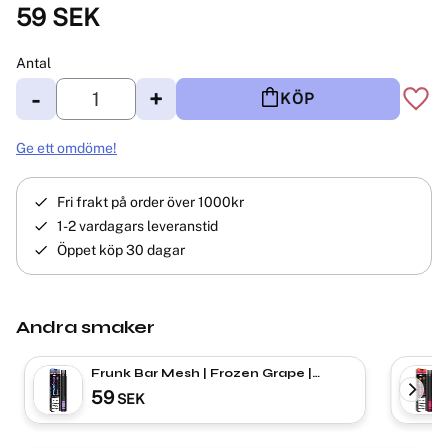
59
SEK
Antal
-
+
KÖP
Lägg 
Ge ett omdöme!
Fri frakt på order över 1000kr
1-2 vardagars leveranstid
Öppet köp 30 dagar
Andra smaker
Frunk Bar Mesh | Frozen Grape |
Engångs Vape
59
SEK