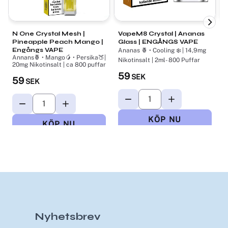
N One Crystal Mesh |
VapeM8 Crystal | Ananas
L
Pineapple Peach Mango |
Glass | ENGÅNGS VAPE
Engångs VAPE
Ananas 🍍 • Cooling ❄️ | 14,9mg
Annans🍍 • Mango🥭 • Persika🍑|
G
Nikotinsalt | 2ml- 800 Puffar
20mg Nikotinsalt | ca 800 puffar
2
59
SEK
59
SEK
Nyhetsbrev