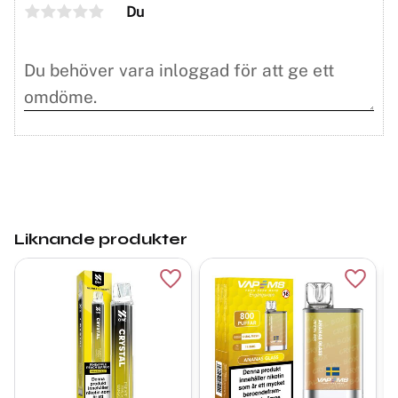
Du
Liknande produkter
Lägg till i favoriter
Lägg ti