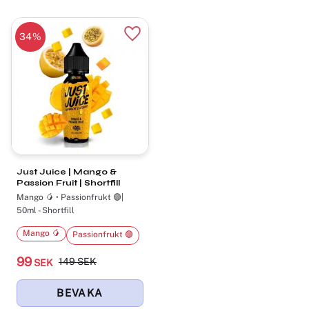
34
%
Lägg till i favoriter
Just Juice | Mango &
Passion Fruit | Shortfill
Mango 🥭 • Passionfrukt 🟣|
50ml - Shortfill
Mango 🥭
Passionfrukt 🟣
99
149
SEK
SEK