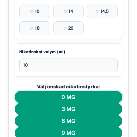
10
14
14,5
18
20
Nikotinshot volym (ml)
Välj önskad nikotinstyrka:
0 MG
3 MG
6 MG
9 MG