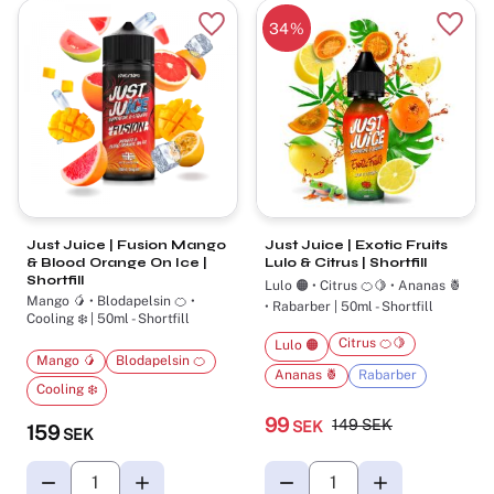
34
%
Lägg till i favoriter
Lägg t
Just Juice | Fusion Mango
Just Juice | Exotic Fruits
& Blood Orange On Ice |
Lulo & Citrus | Shortfill
Shortfill
Lulo 🟠 • Citrus 🍊🍋 • Ananas 🍍
Mango 🥭 • Blodapelsin 🍊 •
• Rabarber | 50ml - Shortfill
Cooling ❄️ | 50ml - Shortfill
Citrus 🍊🍋
Lulo 🟠
Mango 🥭
Blodapelsin 🍊
Ananas 🍍
Rabarber
Cooling ❄️
99
149
SEK
SEK
159
SEK