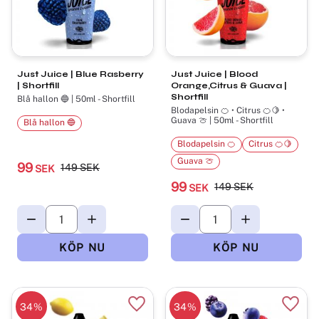
Just Juice | Blue Rasberry
Just Juice | Blood
| Shortfill
Orange,Citrus & Guava |
Shortfill
Blå hallon 🔵 | 50ml - Shortfill
Blodapelsin 🍊 • Citrus 🍊🍋 •
Guava 🍈 | 50ml - Shortfill
Blå hallon 🔵
Blodapelsin 🍊
Citrus 🍊🍋
Guava 🍈
99
149
SEK
SEK
99
149
SEK
SEK
34
%
34
%
Lägg till i favoriter
Lägg t