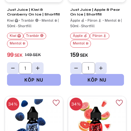
Just Juice | Kiwi &
Just Juice | Apple & Pear
Cranberry On Ice | Shortfill
On Ice | Shortfill
Kiwi 🥝 • Tranbär 🔴 • Mentol ❄️ |
Äpple 🍏 • Päron 🍐 • Mentol ❄️ |
50ml - Shortfill
50ml - Shortfill
Kiwi 🥝
Tranbär 🔴
Äpple 🍏
Päron 🍐
Mentol ❄️
Mentol ❄️
99
159
149
SEK
SEK
SEK
34
%
34
%
Lägg till i favoriter
Lägg t