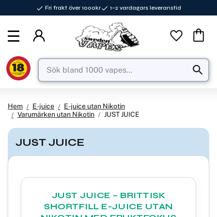
Fri frakt över 1000kr
1–2 vardagars leveranstid
Meny
Favorite
Kundva
Hem
E-juice
E-juice utan Nikotin
Varumärken utan Nikotin
JUST JUICE
JUST JUICE
JUST JUICE – BRITTISK
SHORTFILL E-JUICE UTAN