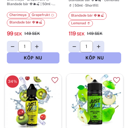
Blandade bär 🍓🫐🍒 | 50ml -
🥤 | 50ml - Shortfill
Shortfill
Cherimoya
Grapefrukt 🍊
Blandade bär 🍓🫐🍒
Blandade bär 🍓🫐🍒
Lemonad 🥤
99
119
149
SEK
149
SEK
SEK
SEK
34
%
Lägg till i favoriter
Lägg t