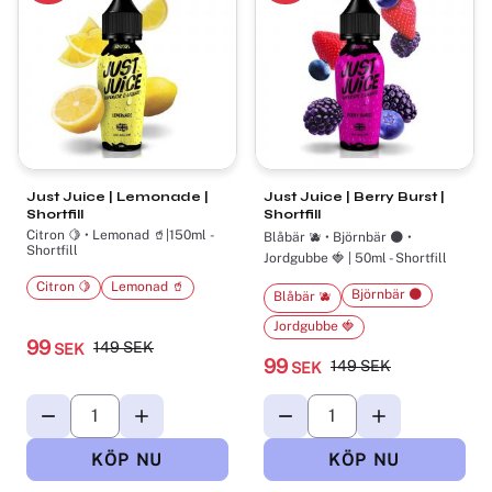
Just Juice | Lemonade |
Just Juice | Berry Burst |
Shortfill
Shortfill
Citron 🍋 • Lemonad 🥤|150ml -
Blåbär 🫐 • Björnbär 🌑 •
Shortfill
Jordgubbe 🍓 | 50ml - Shortfill
Citron 🍋
Lemonad 🥤
Björnbär 🌑
Blåbär 🫐
Jordgubbe 🍓
99
149
SEK
SEK
99
149
SEK
SEK