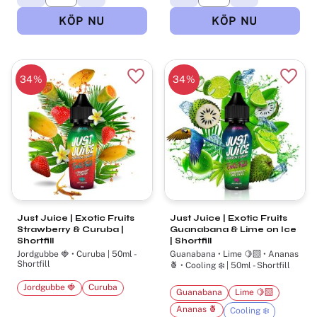
34
%
34
%
Lägg till i favoriter
Lägg t
Just Juice | Exotic Fruits
Just Juice | Exotic Fruits
Strawberry & Curuba |
Guanabana & Lime on Ice
Shortfill
| Shortfill
Jordgubbe 🍓 • Curuba | 50ml -
Guanabana • Lime 🍋‍🟩 • Ananas
Shortfill
🍍 • Cooling ❄️ | 50ml - Shortfill
Jordgubbe 🍓
Curuba
Guanabana
Lime 🍋‍🟩
Ananas 🍍
Cooling ❄️