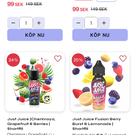
99
149
SEK
SEK
99
149
SEK
SEK
34
%
20
%
Lägg till i favoriter
Lägg t
Just Juice |Cherimoya,
Just Juice Fusion Berry
Grapefruit & Berries |
Burst & Lemonade |
Shortfill
Shortfill
Cherimoya • Grapefrukt 🍊 •
Blandade bär 🍓🫐🍒 • Lemonad